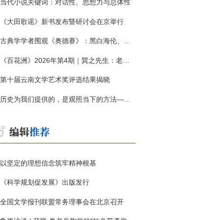
当代小说关键词：对话性、思想力与总体性
《大田歌谣》新书发布暨研讨会在京举行
古典学学者围观《奥德赛》：黑白海伦、佩涅罗佩的别针与神秘入侵者
《百花洲》2026年第4期｜巽之先生：老兵朱向前侧记三题
第十届云南文学艺术奖评选结果揭晓
历史为我们提供的，是观照当下的方法——历史题材非虚构写作多人谈
以坚定的理想信念筑牢精神根基
《科学规划促发展》出版发行
全国文学报刊联盟常务理事会在北京召开