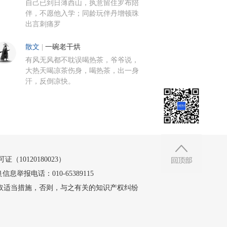
自己已到日薄西山，执意留住罗布陪
伴，不愿他入学；同龄玩伴丹增顿珠
出言刺痛罗
散文
|
一碗老干烘
有风无风都不耽误喝热茶，爷爷说，
大热天喝凉茶伤身，喝热茶，出一身
汗，反倒凉快。
10120180023）
信息举报电话：010-65389115
取适当措施，否则，与之有关的知识产权纠纷