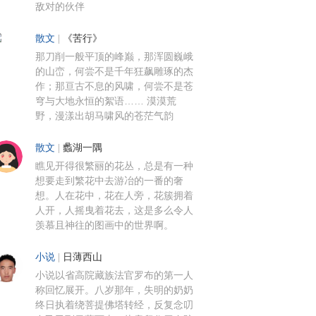
敌对的伙伴
散文
|
《苦行》
那刀削一般平顶的峰巅，那浑圆巍峨
的山峦，何尝不是千年狂飙雕琢的杰
作；那亘古不息的风啸，何尝不是苍
穹与大地永恒的絮语…… 漠漠荒
野，漫漾出胡马啸风的苍茫气韵
散文
|
蠡湖一隅
瞧见开得很繁丽的花丛，总是有一种
想要走到繁花中去游冶的一番的奢
想。人在花中，花在人旁，花簇拥着
人开，人摇曳着花去，这是多么令人
羡慕且神往的图画中的世界啊。
小说
|
日薄西山
小说以省高院藏族法官罗布的第一人
称回忆展开。八岁那年，失明的奶奶
终日执着绕菩提佛塔转经，反复念叨