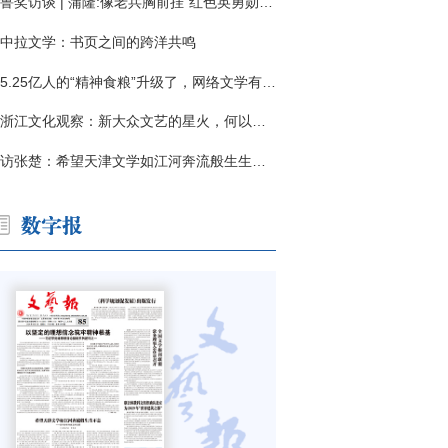
鲁奖访谈 | 蒲隆:像老兵胸前挂"红色英勇勋章"
中拉文学：书页之间的跨洋共鸣
5.25亿人的“精神食粮”升级了，网络文学有了哪些新变化？
浙江文化观察：新大众文艺的星火，何以燎原？
访张楚：希望天津文学如江河奔流般生生不息