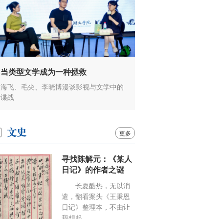
当类型文学成为一种拯救
海飞、毛尖、李晓博漫谈影视与文学中的
谍战
更多
寻找陈解元：《某人
日记》的作者之谜
长夏酷热，无以消
遣，翻看案头《王秉恩
日记》整理本，不由让
我想起……