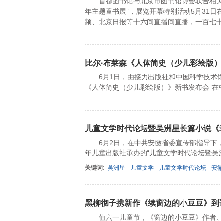
首都图书馆与北京市图书馆协会联合相关单
年主题童书展”，展览开幕特别活动5月31
频、北京日报等十六间直播间直播，一百七
比尔·布莱森《人体简史（少儿彩绘版）
6月1日，由接力出版社和中国科学技术馆
《人体简史（少儿彩绘版）》新书发布会”在
儿童文学时代论坛暨吴洲星长篇小说《
6月2日，在中共安徽省委宣传部指导下，
年儿童出版社承办的“儿童文学时代论坛暨吴
关键词:
吴洲星
儿童文学
儿童文学时代论坛
安
黑柳彻子携新作《续窗边的小豆豆》到
值六一儿童节，《窗边的小豆豆》作者、现