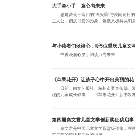
大手牵小手 童心向未来
总是爱丢三落四的“没头脑”与爱闹别扭的
主人公，俏皮可爱的形象、幽默又极具讽刺
与小读者们谈谈心，听5位重庆儿童文
书香浸润心灵，阅读点亮未来。
《苹果花开》让孩子心中开出美丽的花
日前，由文艺报社、杭州市委宣传部、浙江
观的儿童成长叙事——《苹果花开》新书发布
第四届秦文君儿童文学创新奖征稿启事
秦文君是中国儿童文学殿堂级作家，在四
有广阔的情怀和高远的境界。