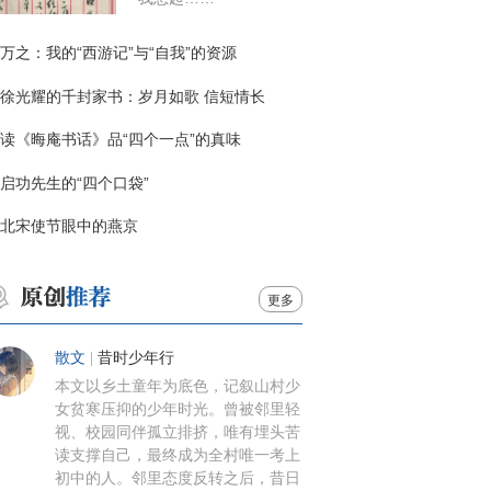
万之：我的“西游记”与“自我”的资源
徐光耀的千封家书：岁月如歌 信短情长
读《晦庵书话》品“四个一点”的真味
启功先生的“四个口袋”
北宋使节眼中的燕京
更多
散文
|
昔时少年行
本文以乡土童年为底色，记叙山村少
女贫寒压抑的少年时光。曾被邻里轻
视、校园同伴孤立排挤，唯有埋头苦
读支撑自己，最终成为全村唯一考上
初中的人。邻里态度反转之后，昔日