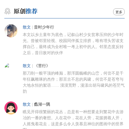
更多
散文
|
昔时少年行
本文以乡土童年为底色，记叙山村少女贫寒压抑的少年时
光。曾被邻里轻视、校园同伴孤立排挤，唯有埋头苦读支
撑自己，最终成为全村唯一考上初中的人。邻里态度反转
之后，昔日敌对的伙伴
散文
|
《苦行》
那刀削一般平顶的峰巅，那浑圆巍峨的山峦，何尝不是千
年狂飙雕琢的杰作；那亘古不息的风啸，何尝不是苍穹与
大地永恒的絮语…… 漠漠荒野，漫漾出胡马啸风的苍茫气
韵
散文
|
蠡湖一隅
瞧见开得很繁丽的花丛，总是有一种想要走到繁花中去游
冶的一番的奢想。人在花中，花在人旁，花簇拥着人开，
人摇曳着花去，这是多么令人羡慕且神往的图画中的世界