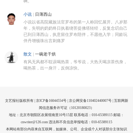
啊。
小说
|
日薄西山
小说以省高院藏族法官罗布的第一人称回忆展开。八岁那
年，失明的奶奶终日执着绕菩提佛塔转经，反复念叨自己
已到日薄西山，执意留住罗布陪伴，不愿他入学；同龄玩
伴丹增顿珠出言刺痛罗
散文
|
一碗老干烘
有风无风都不耽误喝热茶，爷爷说，大热天喝凉茶伤身，
喝热茶，出一身汗，反倒凉快。
文艺报社版权所有 |
京ICP备16044554号
| 京公网安备110402440007号 |
互联网新
闻信息服务许可证（10120180023）
地址：北京市朝阳区农展馆南里10号15层 联系电话：010-65389115 邮箱：
cnwriter@126.com 违法和不良信息举报电话：010-65389115
本网站有部分内容来自互联网，如媒体、公司、企业或个人对该部分主张知识