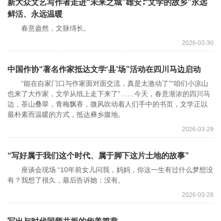
新大众文艺写作者走进“未来之城”雄安∶“文学的故乡”永远
鲜活、永远温暖
春意盎然，文脉绵长。
2026-03-30
中国作协“著名作家抵达文学‘县’场”活动在四川马边启动
“能在自家门口与作家面对面交流，真是太激动了”“咱们小凉山
也来了大作家，文学从纸上走下来了”……今天，春意渐浓的四川马
边，茶山叠翠，青梅飘香，微风吹动着人们手中的书页，文学正以
最朴素而温暖的方式，抵达彝乡腹地。
2026-03-29
“写好属于我们这个时代、属于脚下这片土地的故事”
座谈会现场 “10年前女儿问我，妈妈，你这一生有过什么梦想没
有？我想了很久，最后告诉她：没有。
2026-03-28