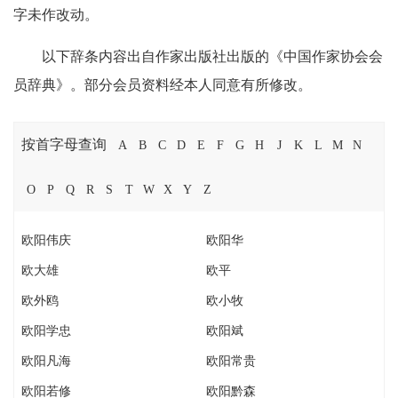
字未作改动。
以下辞条内容出自作家出版社出版的《中国作家协会会
员辞典》。部分会员资料经本人同意有所修改。
按首字母查询
A
B
C
D
E
F
G
H
J
K
L
M
N
O
P
Q
R
S
T
W
X
Y
Z
欧阳伟庆
欧阳华
欧大雄
欧平
欧外鸥
欧小牧
欧阳学忠
欧阳斌
欧阳凡海
欧阳常贵
欧阳若修
欧阳黔森