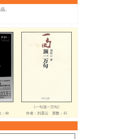
作品。
《一句顶一万句》
：48
作者：刘震云 票数：45