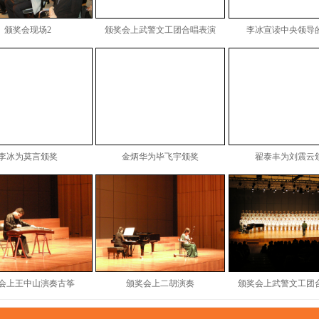
颁奖会现场2
颁奖会上武警文工团合唱表演
李冰宣读中央领导
李冰为莫言颁奖
金炳华为毕飞宇颁奖
翟泰丰为刘震云
会上王中山演奏古筝
颁奖会上二胡演奏
颁奖会上武警文工团