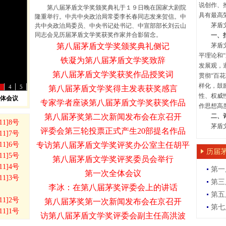
说创作、
第八届茅盾文学奖颁奖典礼于１９日晚在国家大剧院
具有最高
隆重举行。中共中央政治局常委李长春同志发来贺信。中
茅盾文
共中央政治局委员、中央书记处书记、中宣部部长刘云山
同志会见历届茅盾文学奖获奖作家并合影留念。
一、
第八届茅盾文学奖颁奖典礼侧记
茅盾文学
平理论和
铁凝为第八届茅盾文学奖致辞
发展观，
第八届茅盾文学奖获奖作品授奖词
贯彻“百
样化，鼓
3
4
5
第八届茅盾文学奖得主发表获奖感言
性、权威
体会议
专家学者座谈第八届茅盾文学奖获奖作品
作思想高
第八届茅奖第二次新闻发布会在京召开
二、
1]8号
茅盾文
评委会第三轮投票正式产生20部提名作品
1]7号
1]6号
专访第八届茅盾文学奖评奖办公室主任胡平
历届
1]5号
第八届茅盾文学奖评奖委员会举行
1]4号
第一
第一次全体会议
1]3号
第三
李冰：在第八届茅奖评委会上的讲话
第五
1]2号
第八届茅奖第一次新闻发布会在京召开
第七
1]1号
访第八届茅盾文学奖评委会副主任高洪波