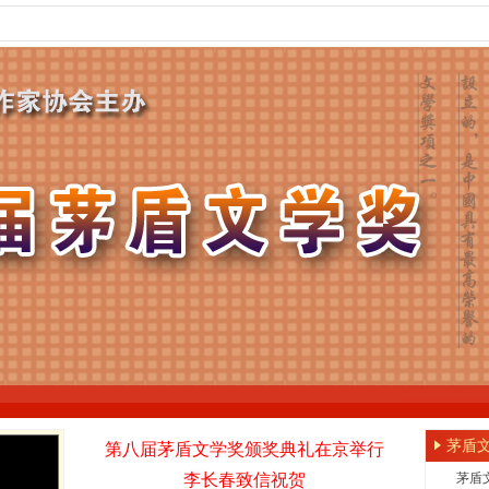
茅盾
第八届茅盾文学奖颁奖典礼在京举行
李长春致信祝贺
茅盾文学