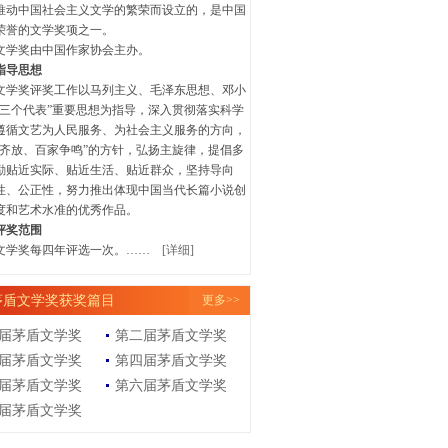
推动中国社会主义文学的繁荣而设立的，是中国
荣誉的文学奖项之一。
学奖由中国作家协会主办。
指导思想
奖评奖工作以马列主义、毛泽东思想、邓小
“三个代表”重要思想为指导，深入贯彻落实科学
遵循文艺为人民服务、为社会主义服务的方向，
花齐放、百家争鸣”的方针，弘扬主旋律，提倡多
励贴近实际、贴近生活、贴近群众，坚持导向
性、公正性，努力推出体现中国当代长篇小说创
度和艺术水准的优秀作品。
评奖范围
学奖每四年评选一次。……
[详细]
茅盾文学奖获奖篇目
更多>>
届茅盾文学奖
第二届茅盾文学奖
届茅盾文学奖
第四届茅盾文学奖
届茅盾文学奖
第六届茅盾文学奖
届茅盾文学奖