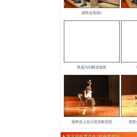
颁奖会现场1
铁凝为刘醒龙颁奖
颁奖会上吴玉霞演奏琵琶
颁奖
第五轮投票产生5部获奖作品