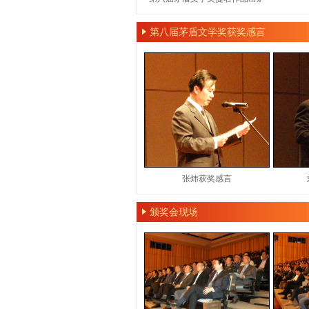
第八届茅盾文学奖获奖感言
张炜获奖感言
颁奖会现场