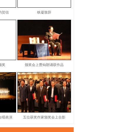
的贺信
铁凝致辞
颁奖
颁奖会上曹灿朗诵获作品
合唱表演
五位获奖作家颁奖会上合影