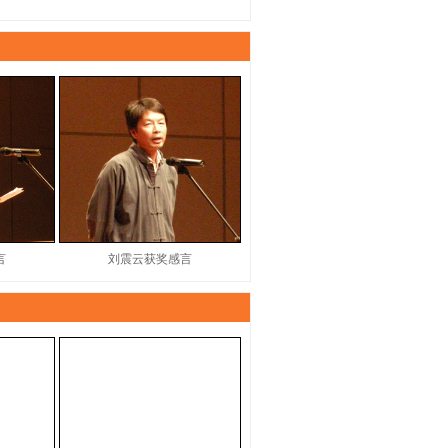
言
刘震云获奖感言