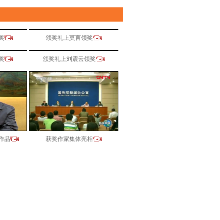
奖
颁奖礼上莫言领奖
奖
颁奖礼上刘震云领奖
作品
获奖作家集体亮相