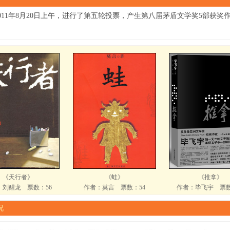
1年8月20日上午，进行了第五轮投票，产生第八届茅盾文学奖5部获奖
《天行者》
《蛙》
《推拿》
：刘醒龙 票数：56
作者：莫言 票数：54
作者：毕飞宇 票数
况