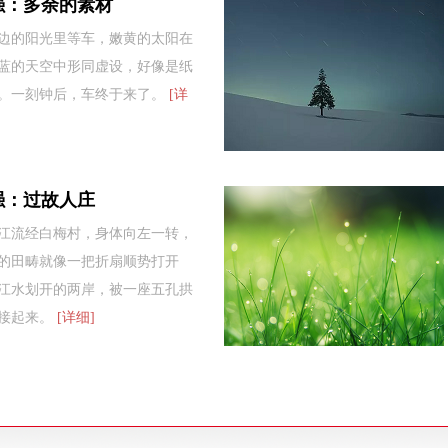
强：多余的素材
边的阳光里等车，嫩黄的太阳在
蓝的天空中形同虚设，好像是纸
。一刻钟后，车终于来了。
[详
强：过故人庄
江流经白梅村，身体向左一转，
的田畴就像一把折扇顺势打开
江水划开的两岸，被一座五孔拱
接起来。
[详细]