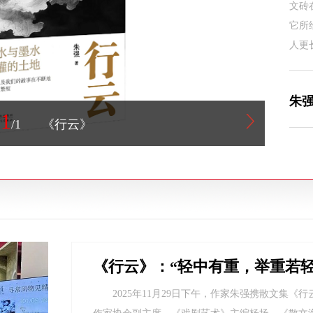
文砖
它所
人更
朱强
1
/1
《行云》
《行云》：“轻中有重，举重若轻
2025年11月29日下午，作家朱强携散文集《