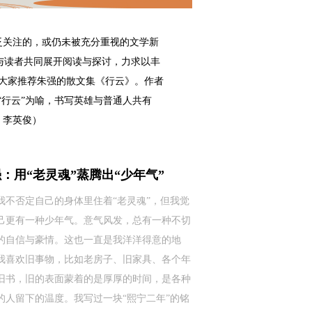
泛关注的，或仍未被充分重视的文学新
与读者共同展开阅读与探讨，力求以丰
为大家推荐朱强的散文集《行云》。作者
“行云”为喻，书写英雄与普通人共有
：李英俊）
：用“老灵魂”蒸腾出“少年气”
我不否定自己的身体里住着“老灵魂”，但我觉
己更有一种少年气。意气风发，总有一种不切
的自信与豪情。这也一直是我洋洋得意的地
我喜欢旧事物，比如老房子、旧家具、各个年
旧书，旧的表面蒙着的是厚厚的时间，是各种
的人留下的温度。我写过一块“熙宁二年”的铭