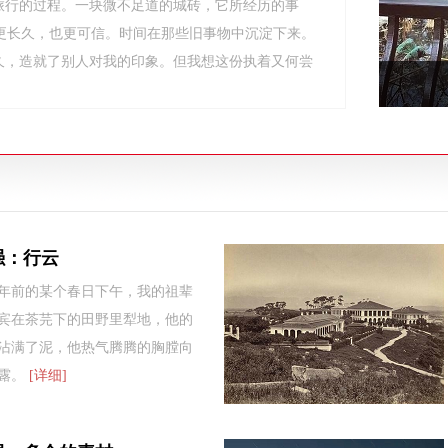
旅行的过程。一块微不足道的城砖，它所经历的事
更长久，也更可信。时间在那些旧事物中沉淀下来。
久，造就了别人对我的印象。但我想这份执着又何尝
强：行云
年前的某个春日下午，我的祖辈
宾在茶芫下的田野里犁地，他的
沾满了泥，他热气腾腾的胸膛向
露。
[详细]