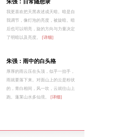
朱强：日常随想录
我更喜欢把天黑表述成天暗。暗是自
我调节，像灯泡的亮度，被旋暗。暗
后也可以明亮，旋的方向与力量决定
了明暗以及亮度。
[详细]
朱强：雨中的白头格
厚厚的雨云压在头顶，似乎一抬手，
雨就要落下来。对面山上的云是粉状
的，青白相间，风一吹，云就往山上
跑。蓬莱山水多仙境。
[详细]