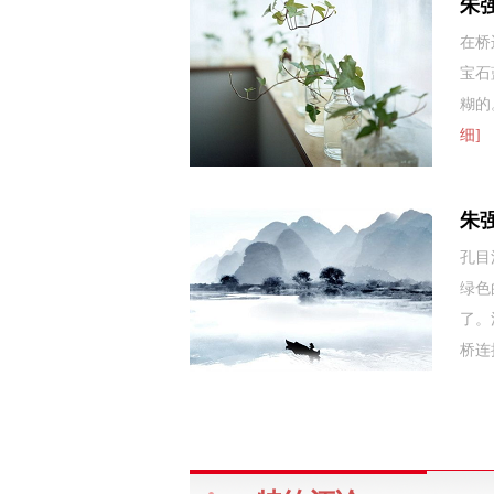
朱
在桥
宝石
糊的
细]
朱
孔目
绿色
了。
桥连