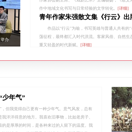
作家协会副主席、《戏剧艺术》主编杨扬，《散文
作中地域文化书写与日常经验的文学转化。
[详细]
青年作家朱强散文集《行云》出
作品以“行云”为喻，书写英雄与普通人共有的
荡征程，最终都汇入时代洪流。客家风俗、自然生
京举办
重又轻盈的时代新赋。
[详细]
“少年气”
魂”，但我觉得自己更有一种少年气。意气风发，总有
是我洋洋得意的地方。我喜欢旧事物，比如老房子、
着的是厚厚的时间，是各种来过的人留下的温度。我