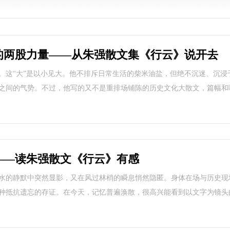
的两股力量——从朱强散文集《行云》说开去
。这“大”是以小见大。他不排斥日常生活的柴米油盐，但绝不沉迷、沉浸
之间的气势。不过，他写的又不是重排场铺陈的历史文化大散文，篇幅和
——读朱强散文《行云》有感
水的静默中突然显影，又在风过林梢的瞬息悄然隐匿。身体在场与历史现
种抵抗遗忘的存证。在今天，记忆普遍涣散，很高兴能看到以文字为镜头