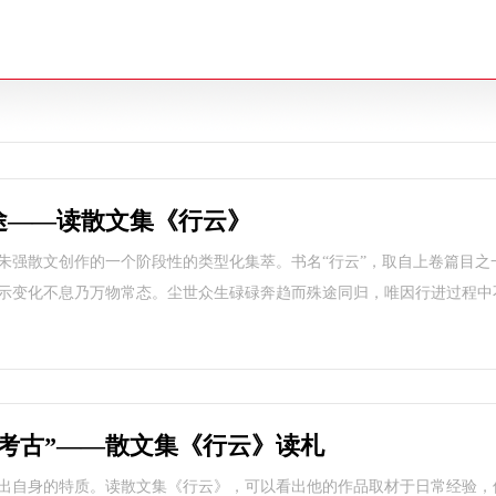
途——读散文集《行云》
朱强散文创作的一个阶段性的类型化集萃。书名“行云”，取自上卷篇目之
示变化不息乃万物常态。尘世众生碌碌奔趋而殊途同归，唯因行进过程中
考古”——散文集《行云》读札
出自身的特质。读散文集《行云》，可以看出他的作品取材于日常经验，