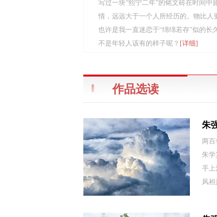
写过一块“熙宁二年”的铭文砖在时间中
情，远远大于一个人所经历的。物比人
也许是我一直迷恋于“绵绵若存”似的长
不是年轻人该有的样子呢？
[详细]
作品选读
朱
两百
朱学
手上
风袒