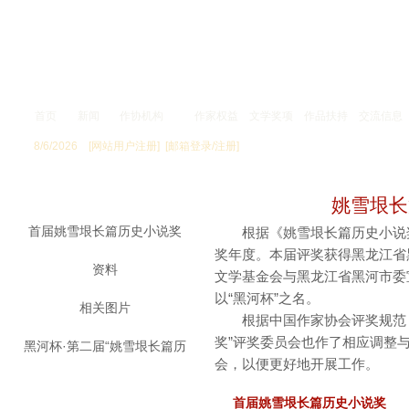
首页
新闻
作协机构
作家权益
文学奖项
作品扶持
交流信息
8/6/2026
[网站用户注册]
[邮箱登录/注册]
专 题
姚雪垠长
首届姚雪垠长篇历史小说奖
根据《姚雪垠长篇历史小说奖评
奖年度。本届评奖获得黑龙江省
资料
文学基金会与黑龙江省黑河市委
以“黑河杯”之名。
相关图片
根据中国作家协会评奖规范，
奖”评奖委员会也作了相应调整
黑河杯·第二届“姚雪垠长篇历
会，以便更好地开展工作。
史小
首届姚雪垠长篇历史小说奖