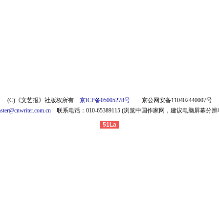
(C)《文艺报》社版权所有
京ICP备05005278号
京公网安备110402440007号
ster@cnwriter.com.cn
联系电话：010-65389115 (浏览中国作家网，建议电脑屏幕分辨率为
51La