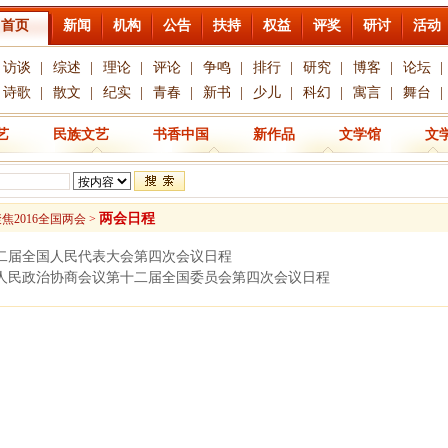
首页
新闻
机构
公告
扶持
权益
评奖
研讨
活动
访谈
|
综述
|
理论
|
评论
|
争鸣
|
排行
|
研究
|
博客
|
论坛
|
诗歌
|
散文
|
纪实
|
青春
|
新书
|
少儿
|
科幻
|
寓言
|
舞台
|
艺
民族文艺
书香中国
新作品
文学馆
文
两会日程
焦2016全国两会
>
二届全国人民代表大会第四次会议日程
人民政治协商会议第十二届全国委员会第四次会议日程