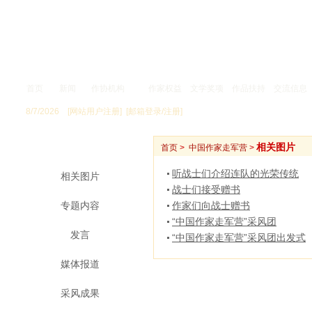
首页
新闻
作协机构
作家权益
文学奖项
作品扶持
交流信息
8/7/2026
[网站用户注册]
[邮箱登录/注册]
新 闻
相关图片
首页
>
中国作家走军营
>
听战士们介绍连队的光荣传统
相关图片
战士们接受赠书
专题内容
作家们向战士赠书
“中国作家走军营”采风团
发言
“中国作家走军营”采风团出发式
媒体报道
采风成果