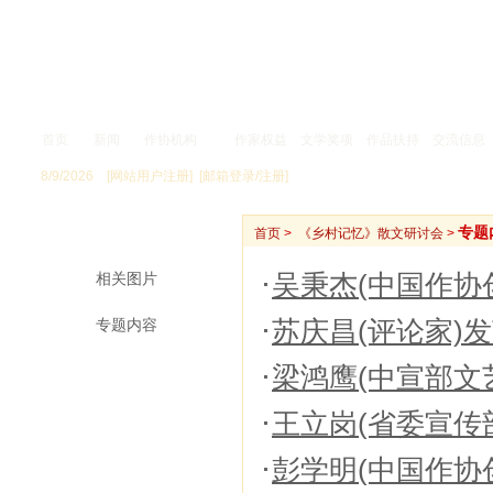
首页
新闻
作协机构
作家权益
文学奖项
作品扶持
交流信息
8/9/2026
[网站用户注册]
[邮箱登录/注册]
新 闻
专题
首页
>
《乡村记忆》散文研讨会
>
相关图片
吴秉杰(中国作协
专题内容
苏庆昌(评论家)
梁鸿鹰(中宣部文
王立岗(省委宣传
彭学明(中国作协