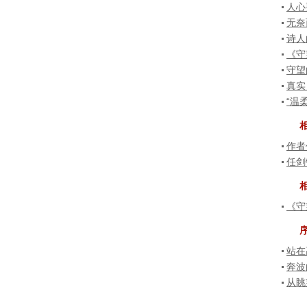
人心
无奈
诗人
《守
守望
真实
“温
作者
任剑
《守
站在
奔波
从眺