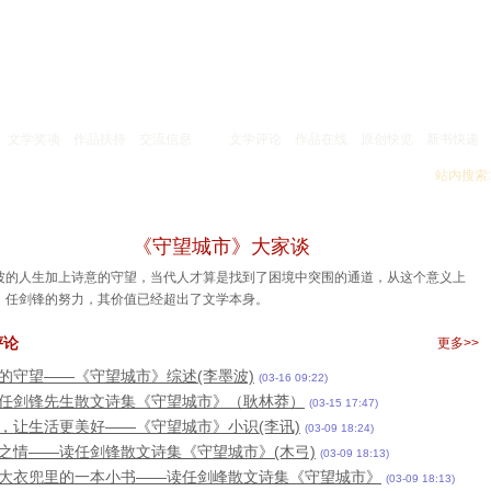
文学奖项
作品扶持
交流信息
文学评论
作品在线
原创快览
新书快递
站内搜索:
《守望城市》大家谈
的人生加上诗意的守望，当代人才算是找到了困境中突围的通道，从这个意义上
，任剑锋的努力，其价值已经超出了文学本身。
评论
更多>>
的守望——《守望城市》综述(李墨波)
(03-16 09:22)
任剑锋先生散文诗集《守望城市》（耿林莽）
(03-15 17:47)
，让生活更美好——《守望城市》小识(李讯)
(03-09 18:24)
之情——读任剑锋散文诗集《守望城市》(木弓)
(03-09 18:13)
大衣兜里的一本小书——读任剑峰散文诗集《守望城市》
(03-09 18:13)