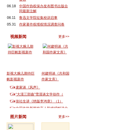
06.18
中国作协权保办发布图书出版合
同最新注解
06.11
鲁迅文学院征集校训启事
05.31
作家著作权维权情况调查问卷
视频新闻
更多>>
影视大腕儿期待巨
何建明谈《共和国
帆影视新作
作家文库》
麦家谈《风声》
“大漠三部曲”雪漠谈文学创作（
张社生讲《绝版李鸿章》（1）
中国作协新闻发言人陈崎嵘解读金
图片新闻
更多>>