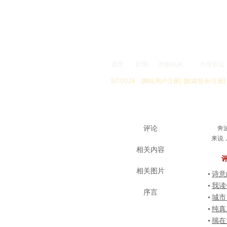
首页
新闻
作协机构
作家权益
8/7/2026
[网站用户注册]
[邮箱登录/注册]
专 题
评论
奔波
来说
相关内容
相关图片
诗意
我读
序言
城市
纯真
揣在