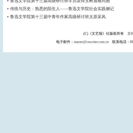
鲁迅文学院第十三届高级研讨班学员哀悼玉树遇难同胞
传统与历史：熟悉的陌生人——鲁迅文学院社会实践侧记
鲁迅文学院第十三届中青年作家高级研讨班太原采风
(C)《文艺报》社版权所有
京I
电子邮件：
master@cnwriter.com.cn
联系电话：010