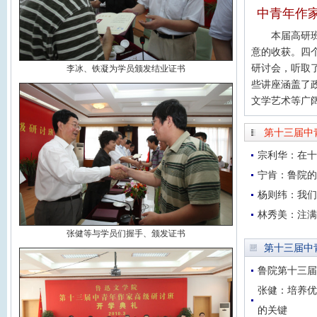
中青年作
本届高研
意的收获。四
研讨会，听取了
李冰、铁凝为学员颁发结业证书
些讲座涵盖了
文学艺术等广
第十三届中
宗利华：在十
宁肯：鲁院的
杨则纬：我们
林秀美：注满
张健等与学员们握手、颁发证书
第十三届中
鲁院第十三届
张健：培养优
的关键