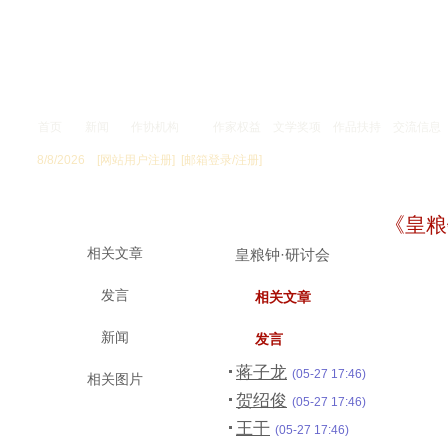
首页
新闻
作协机构
作家权益
文学奖项
作品扶持
交流信息
8/8/2026
[网站用户注册]
[邮箱登录/注册]
专 题
《皇粮
相关文章
皇粮钟·研讨会
发言
相关文章
新闻
发言
蒋子龙
(05-27 17:46)
相关图片
贺绍俊
(05-27 17:46)
王干
(05-27 17:46)