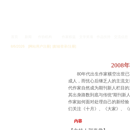
首页
新闻
作协机构
作家权益
文学奖项
作品扶持
交流信息
8/6/2026
[网站用户注册]
[邮箱登录/注册]
专 题
200
80年代出生作家横空出世已将
成人，而忧心后继乏人的主流文
代作家自然成为期刊新人栏目的主
其出身路数到底与传统“期刊新
作家如何面对处理自己的新经验
们关注《十月》、《大家》、《山花
内容