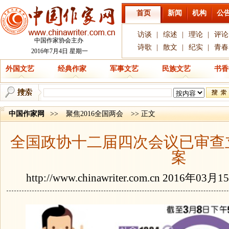
首页
新闻
机构
公
访谈
|
综述
|
理论
|
评论
中国作家协会主办
诗歌
|
散文
|
纪实
|
青春
2016年7月4日 星期一
外国文艺
经典作家
军事文艺
民族文艺
书香
中国作家网
>>
聚焦2016全国两会
>> 正文
全国政协十二届四次会议已审查
案
http://www.chinawriter.com.cn
2016年03月1