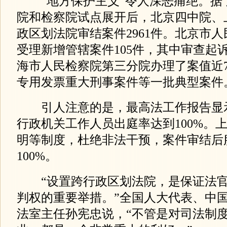
“地方保护主义”令人深恶痛绝。据
院和检察院试点展开后，北京四中院、
政区划法院审结案件2961件。北京市
受理新增管辖案件105件，其中审查起诉
海市人民检察院第三分院办理了案值近7
专用发票重大刑事案件等一批典型案件
引人注意的是，最高法工作报告显
行政机关工作人员出庭率达到100%。
明等制度，杜绝非法干预，案件审结后
100%。
“设置跨行政区划法院，是保证法官
判权的重要举措。”全国人大代表、中
法室主任孙宪忠说，“不管是对司法制