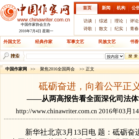
首页
新闻
机构
公
访谈
|
综述
|
理论
|
评论
中国作家协会主办
诗歌
|
散文
|
纪实
|
青春
2016年7月4日 星期一
外国文艺
经典作家
军事文艺
民族文艺
书香
中国作家网
>>
聚焦2016全国两会
>> 正文
砥砺奋进，向着公平正
——从两高报告看全面深化司法体
http://www.chinawriter.com.cn
2016年03月1
新华社北京3月13日电 题：砥砺奋