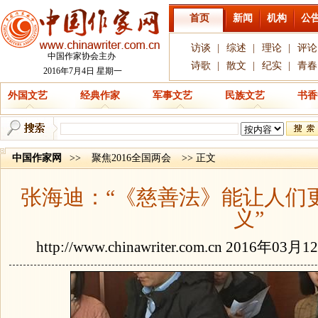
首页
新闻
机构
公
访谈
|
综述
|
理论
|
评论
中国作家协会主办
诗歌
|
散文
|
纪实
|
青春
2016年7月4日 星期一
外国文艺
经典作家
军事文艺
民族文艺
书香
中国作家网
>>
聚焦2016全国两会
>> 正文
张海迪：“《慈善法》能让人们
义”
http://www.chinawriter.com.cn
2016年03月1