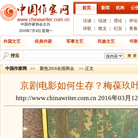
首页
新闻
机构
公
访谈
|
综述
|
理论
|
评论
中国作家协会主办
诗歌
|
散文
|
纪实
|
青春
2016年7月4日 星期一
外国文艺
经典作家
军事文艺
民族文艺
书香
中国作家网
>>
聚焦2016全国两会
>> 正文
京剧电影如何生存？梅葆玖
http://www.chinawriter.com.cn
2016年03月1