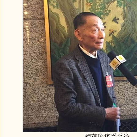
梅葆玖接受采访