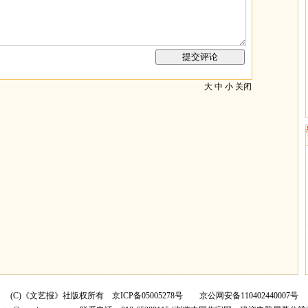
大
中
小
关闭
(C)《文艺报》社版权所有
京ICP备05005278号
京公网安备110402440007号