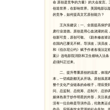
命 原创是竞争的力量》的大会发言
创造世界，在影响世界。美国电影以
的竞争，如何提高文艺原创能力？
王兴东建议：一、全面提高保护原
肃行业道德。原创是用心血浇灌的花
创新可贵，原创可敬。《剧本修改谁
在国内已屡见不鲜。导演改，演员改
和《伯尔尼公约》赋予作者各项法定
案)》连电影院消防和卫生都纳入法
必须纠正过来。
二、提升尊重原创的温度，体现内
本，一切戏剧都无从开场。原创虽居
整个文化产业链条的命根子，理应受
问、总监制、总统筹、总制片、总协
媒体热衷于炒作明星的外形，关注表皮
没有一位自称是导演作品，伦敦奥运
作品，应怀有饮水思源的社会良知，