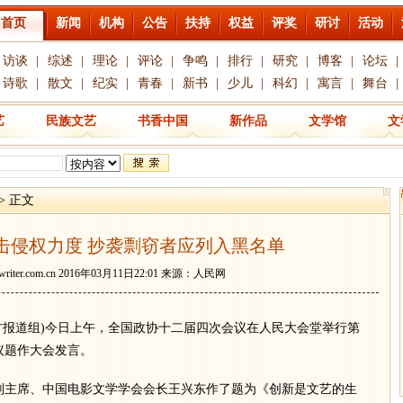
首页
新闻
机构
公告
扶持
权益
评奖
研讨
活动
访谈
|
综述
|
理论
|
评论
|
争鸣
|
排行
|
研究
|
博客
|
论坛
|
诗歌
|
散文
|
纪实
|
青春
|
新书
|
少儿
|
科幻
|
寓言
|
舞台
|
艺
民族文艺
书香中国
新作品
文学馆
文
> 正文
击侵权力度 抄袭剽窃者应列入黑名单
writer.com.cn
2016年03月11日22:01 来源：人民网
方报道组)今日上午，全国政协十二届四次会议在人民大会堂举行第
议题作大会发言。
主席、中国电影文学学会会长王兴东作了题为《创新是文艺的生