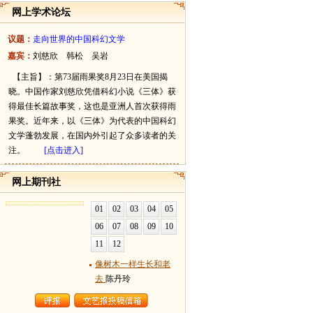
网上学术论坛
议题：
走向世界的中国科幻文学
嘉宾：
刘慈欣 韩松 吴岩
【主旨】：第73届雨果奖8月23日在美国揭
晓。中国作家刘慈欣凭借科幻小说《三体》获
得最佳长篇故事奖，这也是亚洲人首次获得雨
果奖。近年来，以《三体》为代表的中国科幻
文学蓬勃发展，在国内外引起了众多读者的关
注。
[点击进入]
网上期刊社
01
02
03
04
05
06
07
08
09
10
11
12
像树木一样生长和老
去
陈丹玲