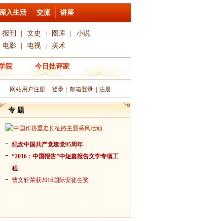
深入生活
交流
讲座
报刊
|
文史
|
图库
|
小说
电影
|
电视
|
美术
学院
今日批评家
网站用户注册
登录
|
邮箱登录
|
注册
专 题
纪念中国共产党建党95周年
“2016：中国报告”中短篇报告文学专项工
程
曹文轩荣获2016国际安徒生奖