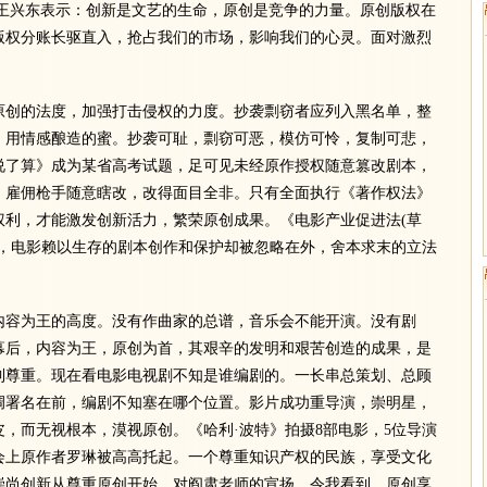
。王兴东表示：创新是文艺的生命，原创是竞争的力量。原创版权在
版权分账长驱直入，抢占我们的市场，影响我们的心灵。面对激烈
创的法度，加强打击侵权的力度。抄袭剽窃者应列入黑名单，整
，用情感酿造的蜜。抄袭可耻，剽窃可恶，模仿可怜，复制可悲，
说了算》成为某省高考试题，足可见未经原作授权随意篡改剧本，
，雇佣枪手随意瞎改，改得面目全非。只有全面执行《著作权法》
权利，才能激发创新活力，繁荣原创成果。《电影产业促进法(草
条，电影赖以生存的剧本创作和保护却被忽略在外，舍本求末的立法
容为王的高度。没有作曲家的总谱，音乐会不能开演。没有剧
幕后，内容为王，原创为首，其艰辛的发明和艰苦创造的成果，是
到尊重。现在看电影电视剧不知是谁编剧的。一长串总策划、总顾
调署名在前，编剧不知塞在哪个位置。影片成功重导演，崇明星，
，而无视根本，漠视原创。《哈利·波特》拍摄8部电影，5位导演
会上原作者罗琳被高高托起。一个尊重知识产权的民族，享受文化
崇尚创新从尊重原创开始。对阎肃老师的宣扬，令我看到，原创享