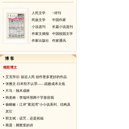
人民文学
<诗刊
民族文学
中国作家
小说选刊
长篇小说选刊
作家文摘报
中国校园文学
作家出版社
作家通讯
博 客
精彩博文
艾克拜尔: 贴近人民 创作更多更好的作品
张雅文:日本拒不认罪——战败成本太低
片马：独木成林
韩美林：李瑞环用两个字形容我
杨晓敏：江岸“黄泥湾”小小说系列、结构及
其它
郭文斌：诅咒，还是祝福
商震：脚窝里的诗