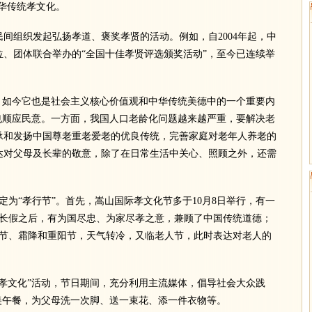
中华传统孝文化。
组织发起弘扬孝道、褒奖孝贤的活动。例如，自2004年起，中
、团体联合举办的“全国十佳孝贤评选颁奖活动”，至今已连续举
如今它也是社会主义核心价值观和中华传统美德中的一个重要内
也顺应民意。一方面，我国人口老龄化问题越来越严重，要解决老
承和发扬中国尊老重老爱老的优良传统，完善家庭对老年人养老的
达对父母及长辈的敬意，除了在日常生活中关心、照顾之外，还需
为“孝行节”。首先，嵩山国际孝文化节多于10月8日举行，有一
庆长假之后，有为国尽忠、为家尽孝之意，兼顾了中国传统道德；
露节、霜降和重阳节，天气转冷，又临老人节，此时表达对老人的
文化”活动，节日期间，充分利用主流媒体，倡导社会大众践
美午餐，为父母洗一次脚、送一束花、添一件衣物等。