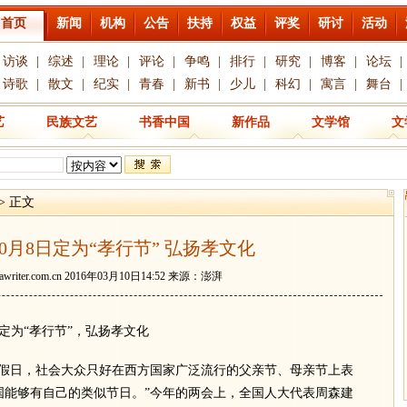
首页
新闻
机构
公告
扶持
权益
评奖
研讨
活动
访谈
|
综述
|
理论
|
评论
|
争鸣
|
排行
|
研究
|
博客
|
论坛
|
诗歌
|
散文
|
纪实
|
青春
|
新书
|
少儿
|
科幻
|
寓言
|
舞台
|
艺
民族文艺
书香中国
新作品
文学馆
文
> 正文
0月8日定为“孝行节” 弘扬孝文化
awriter.com.cn
2016年03月10日14:52 来源：澎湃
为“孝行节”，弘扬孝文化
日，社会大众只好在西方国家广泛流行的父亲节、母亲节上表
国能够有自己的类似节日。”今年的两会上，全国人大代表周森建