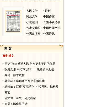
人民文学
<诗刊
民族文学
中国作家
小说选刊
长篇小说选刊
作家文摘报
中国校园文学
作家出版社
作家通讯
博 客
精彩博文
艾克拜尔: 贴近人民 创作更多更好的作品
张雅文:日本拒不认罪——战败成本太低
片马：独木成林
韩美林：李瑞环用两个字形容我
杨晓敏：江岸“黄泥湾”小小说系列、结构及
其它
郭文斌：诅咒，还是祝福
商震：脚窝里的诗