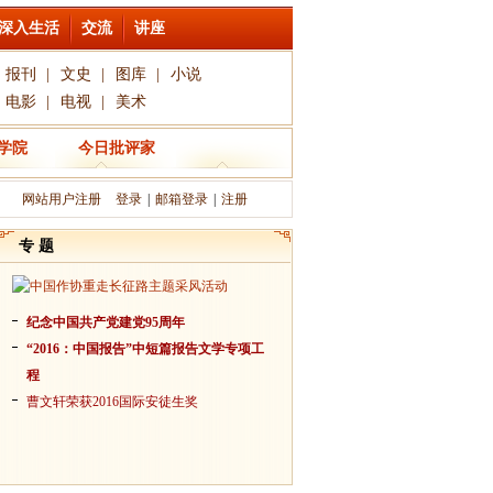
深入生活
交流
讲座
报刊
|
文史
|
图库
|
小说
电影
|
电视
|
美术
学院
今日批评家
网站用户注册
登录
|
邮箱登录
|
注册
专 题
纪念中国共产党建党95周年
“2016：中国报告”中短篇报告文学专项工
程
曹文轩荣获2016国际安徒生奖