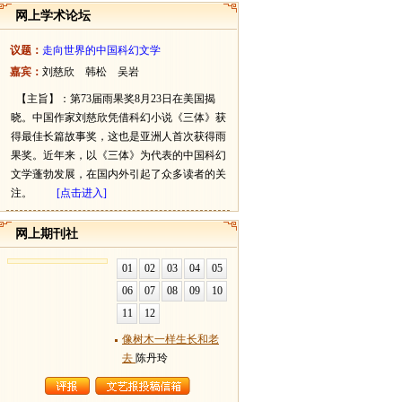
网上学术论坛
议题：
走向世界的中国科幻文学
嘉宾：
刘慈欣 韩松 吴岩
【主旨】：第73届雨果奖8月23日在美国揭
晓。中国作家刘慈欣凭借科幻小说《三体》获
得最佳长篇故事奖，这也是亚洲人首次获得雨
果奖。近年来，以《三体》为代表的中国科幻
文学蓬勃发展，在国内外引起了众多读者的关
注。
[点击进入]
网上期刊社
01
02
03
04
05
06
07
08
09
10
11
12
像树木一样生长和老
去
陈丹玲