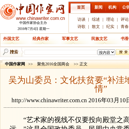
首页
新闻
机构
公
访谈
|
综述
|
理论
|
评论
中国作家协会主办
诗歌
|
散文
|
纪实
|
青春
2016年7月4日 星期一
外国文艺
经典作家
军事文艺
民族文艺
书香
中国作家网
>>
聚焦2016全国两会
>> 正文
吴为山委员：文化扶贫要“补洼
情”
http://www.chinawriter.com.cn
2016年03月1
“艺术家的视线不仅要投向殿堂之高
远。”这是全国政协委员、民盟中央常