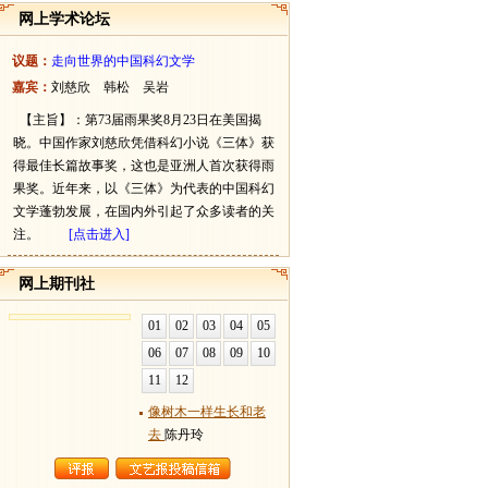
网上学术论坛
议题：
走向世界的中国科幻文学
嘉宾：
刘慈欣 韩松 吴岩
【主旨】：第73届雨果奖8月23日在美国揭
晓。中国作家刘慈欣凭借科幻小说《三体》获
得最佳长篇故事奖，这也是亚洲人首次获得雨
果奖。近年来，以《三体》为代表的中国科幻
文学蓬勃发展，在国内外引起了众多读者的关
注。
[点击进入]
网上期刊社
01
02
03
04
05
06
07
08
09
10
11
12
像树木一样生长和老
去
陈丹玲