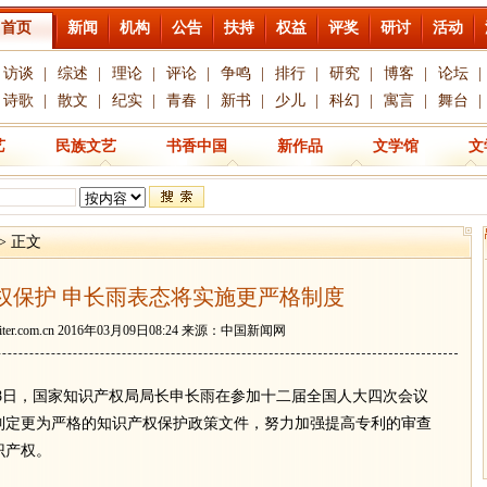
首页
新闻
机构
公告
扶持
权益
评奖
研讨
活动
访谈
|
综述
|
理论
|
评论
|
争鸣
|
排行
|
研究
|
博客
|
论坛
|
诗歌
|
散文
|
纪实
|
青春
|
新书
|
少儿
|
科幻
|
寓言
|
舞台
|
艺
民族文艺
书香中国
新作品
文学馆
文
> 正文
权保护 申长雨表态将实施更严格制度
ter.com.cn
2016年03月09日08:24 来源：中国新闻网
)8日，国家知识产权局局长申长雨在参加十二届全国人大四次会议
制定更为严格的知识产权保护政策文件，努力加强提高专利的审查
识产权。