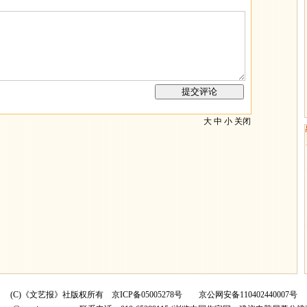
大
中
小
关闭
(C)《文艺报》社版权所有
京ICP备05005278号
京公网安备110402440007号