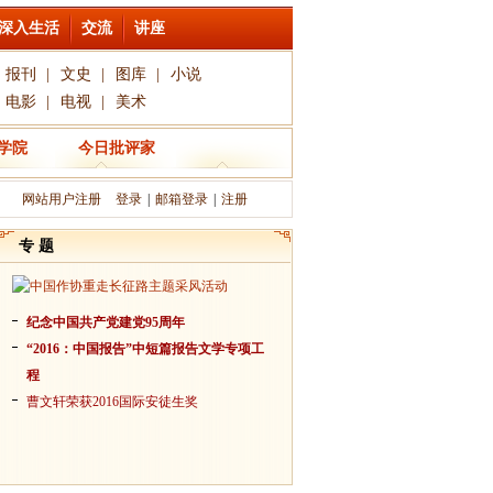
深入生活
交流
讲座
报刊
|
文史
|
图库
|
小说
电影
|
电视
|
美术
学院
今日批评家
网站用户注册
登录
|
邮箱登录
|
注册
专 题
纪念中国共产党建党95周年
“2016：中国报告”中短篇报告文学专项工
程
曹文轩荣获2016国际安徒生奖