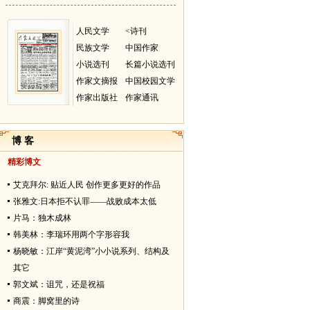
人民文学
<诗刊
民族文学
中国作家
小说选刊
长篇小说选刊
作家文摘报
中国校园文学
作家出版社
作家通讯
博 客
精彩博文
艾克拜尔: 贴近人民 创作更多更好的作品
张雅文:日本拒不认罪——战败成本太低
片马：独木成林
韩美林：李瑞环用两个字形容我
杨晓敏：江岸“黄泥湾”小小说系列、结构及
其它
郭文斌：诅咒，还是祝福
商震：脚窝里的诗