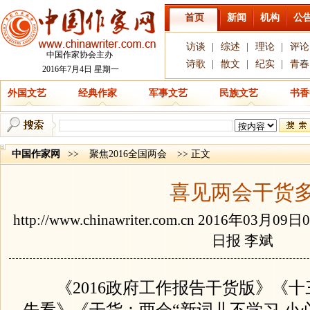
首页
新闻
机构
公
访谈
|
综述
|
理论
|
评论
中国作家协会主办
诗歌
|
散文
|
纪实
|
青春
2016年7月4日 星期一
外国文艺
经典作家
军事文艺
民族文艺
书香
中国作家网
>>
聚焦2016全国两会
>> 正文
喜见两会干货
http://www.chinawriter.com.cn
2016年03月09
日报 李斌
《2016政府工作报告干货版》《十
先看》《干货：两会“新词儿不学习 小