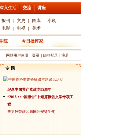
深入生活
交流
讲座
报刊
|
文史
|
图库
|
小说
电影
|
电视
|
美术
学院
今日批评家
网站用户注册
登录
|
邮箱登录
|
注册
专 题
纪念中国共产党建党95周年
“2016：中国报告”中短篇报告文学专项工
程
曹文轩荣获2016国际安徒生奖