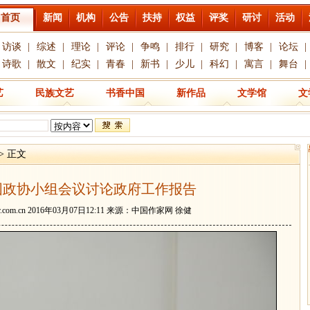
首页
新闻
机构
公告
扶持
权益
评奖
研讨
活动
访谈
|
综述
|
理论
|
评论
|
争鸣
|
排行
|
研究
|
博客
|
论坛
|
诗歌
|
散文
|
纪实
|
青春
|
新书
|
少儿
|
科幻
|
寓言
|
舞台
|
艺
民族文艺
书香中国
新作品
文学馆
文
> 正文
国政协小组会议讨论政府工作报告
r.com.cn
2016年03月07日12:11 来源：中国作家网 徐健