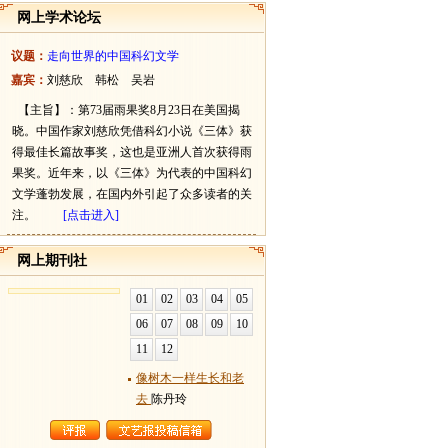
网上学术论坛
议题：
走向世界的中国科幻文学
嘉宾：
刘慈欣 韩松 吴岩
【主旨】：第73届雨果奖8月23日在美国揭
晓。中国作家刘慈欣凭借科幻小说《三体》获
得最佳长篇故事奖，这也是亚洲人首次获得雨
果奖。近年来，以《三体》为代表的中国科幻
文学蓬勃发展，在国内外引起了众多读者的关
注。
[点击进入]
网上期刊社
01
02
03
04
05
06
07
08
09
10
11
12
像树木一样生长和老
去
陈丹玲