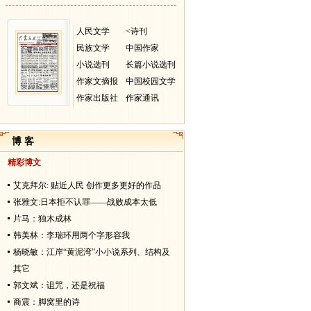
人民文学
<诗刊
民族文学
中国作家
小说选刊
长篇小说选刊
作家文摘报
中国校园文学
作家出版社
作家通讯
博 客
精彩博文
艾克拜尔: 贴近人民 创作更多更好的作品
张雅文:日本拒不认罪——战败成本太低
片马：独木成林
韩美林：李瑞环用两个字形容我
杨晓敏：江岸“黄泥湾”小小说系列、结构及
其它
郭文斌：诅咒，还是祝福
商震：脚窝里的诗