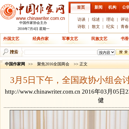
首页
新闻
机构
公
访谈
|
综述
|
理论
|
评论
中国作家协会主办
诗歌
|
散文
|
纪实
|
青春
2016年7月4日 星期一
外国文艺
经典作家
军事文艺
民族文艺
书香
中国作家网
>>
聚焦2016全国两会
>> 正文
3月5日下午，全国政协小组会
http://www.chinawriter.com.cn
2016年03月05日
健