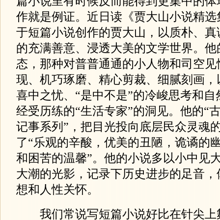
篇小说里有时候反而能得到更集中的体
作就是例证。近日读《贾大山小说精选
于短篇小说创作的贾大山，以质朴、真
的充满善意、浸透大美的文学世界。他
态，那种对普普通通的小人物和司空见
现、机巧琢磨、精心剪裁、细腻刻画，以
喜中之忧、“是中不是”的冷峻思考和自
经受历练的“生活专家”的洞见。他的“古
记事系列”，把目光投向底层民众灵魂
了“乐观的辛酸，优美的丑陋，诡谲的
和困苦的温馨”。他的小说多以小中见
大潮的光影，记录下历史进步的足音，
想和人性关怀。
我们常说写短篇小说好比在针尖上