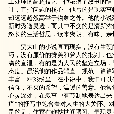
工处理的高超技艺。他浓缩了故事的情
叶，直指问题的核心。他写的是现实事
却远远超然高举于物象之外。他的小说
新时秀逸灵透，而其中不变的是清新浓
悠长的生活哲思，读来爽朗、有味、亲
贾大山的小说直面现实，没有生硬
巧，没有廉价的赞美和耸人的批判，也
漓的宣泄，有的是为人民的坚定立场，
态度。虽说他的作品端直、规范，篇篇写
丰富、精彩纷呈。在小说中，我们可以
信仰，不灭的希望，温暖的善意。他常
心灵深处，在叙事中有节制地表达出来
痒”的抒写中饱含着对人生的大关怀、
贵的是，作家在鞭挞世间陋习、呈现灵