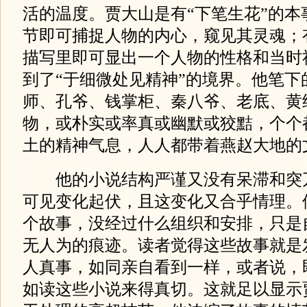
活的温度。贾大山是有“下笔生花”的本
节即可捕捉人物的内心，窥见其灵魂；
描写里即可显出一个人物的性格和当时
到了“于细微处见精神”的境界。他笔下
师、孔爷、钱掌柜、秦八爷、老底、黄
物，或朴实或率真或幽默或狡黠，个个
土的精神气息，人人都带着燕赵大地的
他的小说结构严谨又没有呆滞和突
可见变化起伏，且这变化又合乎情理。
个故事，没经过什么组织和安排，只是
无人为的痕迹。读者觉得这些故事就是
人真事，如同亲自看到一样，或者说，
如读这些小说来得真切。这就足以显示