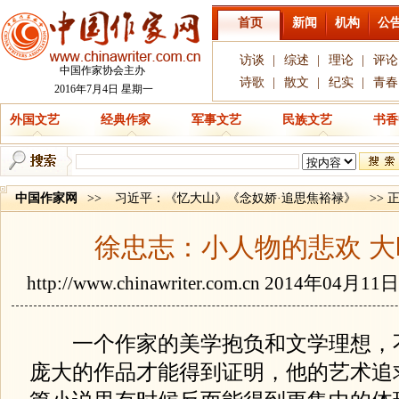
首页
新闻
机构
公
访谈
|
综述
|
理论
|
评论
中国作家协会主办
诗歌
|
散文
|
纪实
|
青春
2016年7月4日 星期一
外国文艺
经典作家
军事文艺
民族文艺
书香
中国作家网
>>
习近平：《忆大山》《念奴娇·追思焦裕禄》
>> 
徐忠志：小人物的悲欢 
http://www.chinawriter.com.cn
2014年04月11
一个作家的美学抱负和文学理想，
庞大的作品才能得到证明，他的艺术追