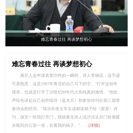
难忘青春过往 再谈梦想初心
难忘青春过往 再谈梦想初心
展开入会申请表复印件的一瞬间，诗人李钢说，这字迹
可真熟悉，这是1987年青涩的自己写下的字。“打开这份申
请表，也就是打开了20世纪80年代火热纯真的激情。”他绘
声绘色讲起自己创作组诗《蓝水兵》和参加诗刊社第三届青
春诗会的经历。“我当年坐火车去成都送稿子给《星星》诗
刊，保安一给我打开门，我就看见诗人流沙河从后门拎着暖
水瓶到办公室一坐，在看我的稿子。”……
[详细]