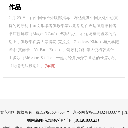
作品
2 月 29 日，由中国作协外联部指导、布达佩斯中国文化中心支
持的匈牙利中国文学读者俱乐部第八期活动在布达佩斯播种者
书店咖啡馆（Magvető Café）成功举办。 在这场座无虚席的活
动上，俱乐部负责人宗博莉·克拉拉（Zombory Klára）与文学翻
译余·艾丽卡（Yu-Barta Erika）、匈牙利前驻华大使梅萨洛什·
山多尔（Mészáros Sándor）一起讨论并推介了鲁敏的长篇小说
《此情无法投递》。
[详细]
文艺报社版权所有 |
京ICP备16044554号
| 京公网安备110402440007号 |
互
联网新闻信息服务许可证（10120180023）