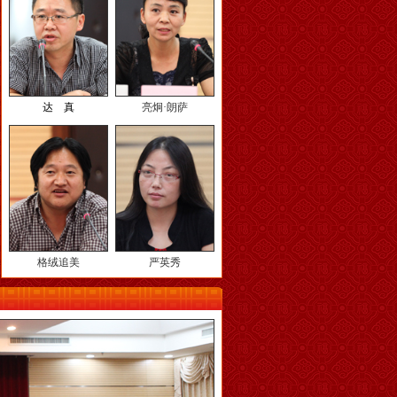
达 真
亮炯·朗萨
格绒追美
严英秀