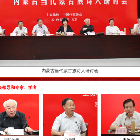
内蒙古当代蒙古族诗人研讨会
会领导和专家、学者
玛拉沁夫
白庚胜
李敬泽