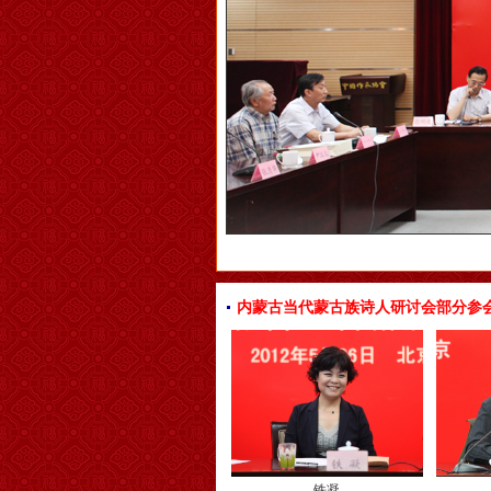
内蒙古当代蒙古族诗人研讨会部分参
铁凝