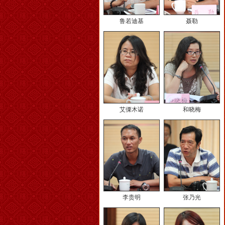
鲁若迪基
聂勒
艾傈木诺
和晓梅
李贵明
张乃光