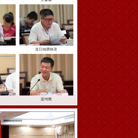
道日纳腾格里
梁鸿鹰