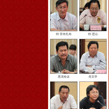
特·官布扎布
特·思沁
恩克哈达
存文学