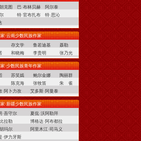
音朝克图
巴·布林贝赫
阿尔泰
尔
特·官布扎布
特·思沁
达
家·云南少数民族作家
存文学
鲁若迪基
聂勒
诺
和晓梅
李贵明
张乃光
家·少数民族青年作家
图
苏笑嫣
鲍尔金娜
陶丽群
陈克海
张牧笛
朱 雀
敏·阿卜力孜
艾多斯·阿曼泰
家·新疆少数民族作家
明·吾守尔
夏侃·沃阿勒拜
·比拉勒
博格达·阿布都拉
·胡玛尔
阿里木江·司马义
提·伊力牙斯