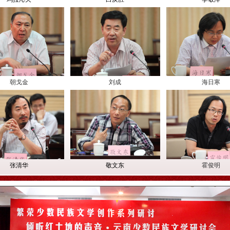
朝戈金
刘成
海日寒
张清华
敬文东
霍俊明