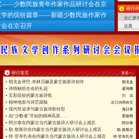
宽——少数民族青年作家作品研讨会在京
研讨作
文学的缤纷篇章——新疆少数民族作家作
次仁罗
讨会在京召开
达真
研讨发言
更多>>
朝戈金评巴·布林贝赫及蒙古族新诗创作
朝戈金
诗情献给生命的礼花
梁鸿鹰
五彩缤纷的蒙古族诗歌
刘 成
精神地形与诗艺探险
道日纳腾格里
现代性追求与蒙古族诗歌转型
海日寒
由“少数者”开始的精神高原……
霍俊明
阿尔泰在内蒙古当代蒙古族诗人研讨会上感言
阿尔泰
勒·敖斯尔在内蒙古当代蒙古族诗人研讨会上感言
勒·敖斯尔
特·官布扎布在内蒙古当代蒙古族诗人研讨会上感言
特·官布扎布