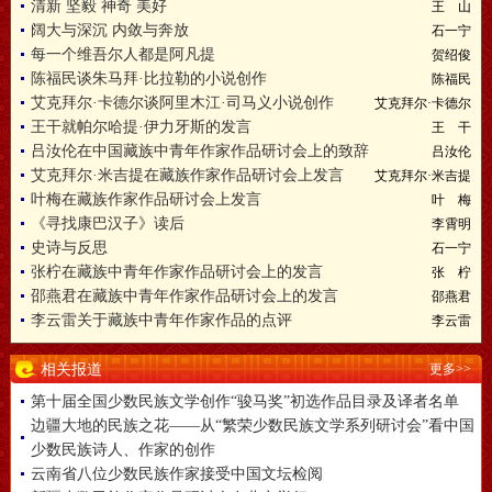
清新 坚毅 神奇 美好
王 山
阔大与深沉 内敛与奔放
石一宁
每一个维吾尔人都是阿凡提
贺绍俊
陈福民谈朱马拜·比拉勒的小说创作
陈福民
艾克拜尔·卡德尔谈阿里木江·司马义小说创作
艾克拜尔·卡德尔
王干就帕尔哈提·伊力牙斯的发言
王 干
吕汝伦在中国藏族中青年作家作品研讨会上的致辞
吕汝伦
艾克拜尔·米吉提在藏族作家作品研讨会上发言
艾克拜尔·米吉提
叶梅在藏族作家作品研讨会上发言
叶 梅
《寻找康巴汉子》读后
李霄明
史诗与反思
石一宁
张柠在藏族中青年作家作品研讨会上的发言
张 柠
邵燕君在藏族中青年作家作品研讨会上的发言
邵燕君
李云雷关于藏族中青年作家作品的点评
李云雷
相关报道
更多>>
第十届全国少数民族文学创作“骏马奖”初选作品目录及译者名单
边疆大地的民族之花——从“繁荣少数民族文学系列研讨会”看中国
少数民族诗人、作家的创作
云南省八位少数民族作家接受中国文坛检阅