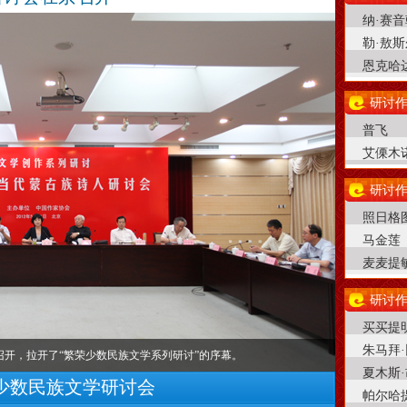
纳·赛
勒·敖斯
恩克哈
研讨作
普飞
艾傈木
研讨作
照日格
马金莲
麦麦提
研讨作
买买提
朱马拜
召开，拉开了“繁荣少数民族文学系列研讨”的序幕。
夏木斯
少数民族文学研讨会
帕尔哈