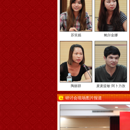
苏笑嫣
鲍尔金娜
陶丽群
麦麦提敏·阿卜力孜
研讨会现场图片报道