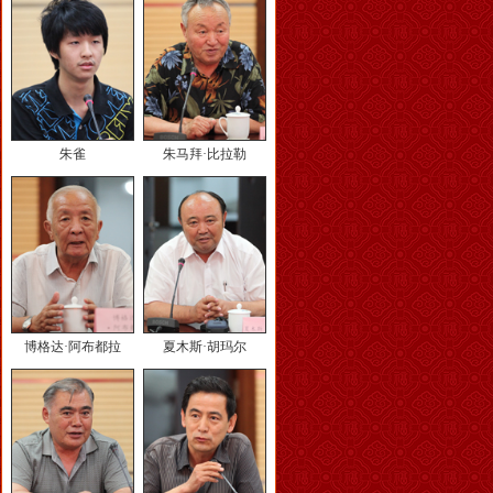
朱雀
朱马拜·比拉勒
博格达·阿布都拉
夏木斯·胡玛尔