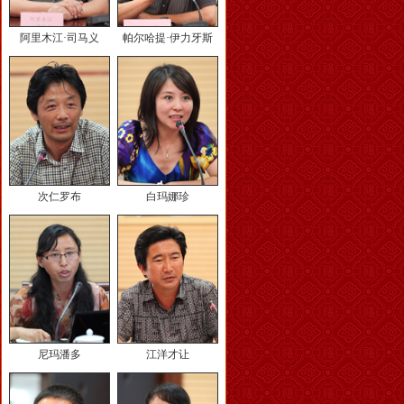
阿里木江·司马义
帕尔哈提·伊力牙斯
次仁罗布
白玛娜珍
尼玛潘多
江洋才让