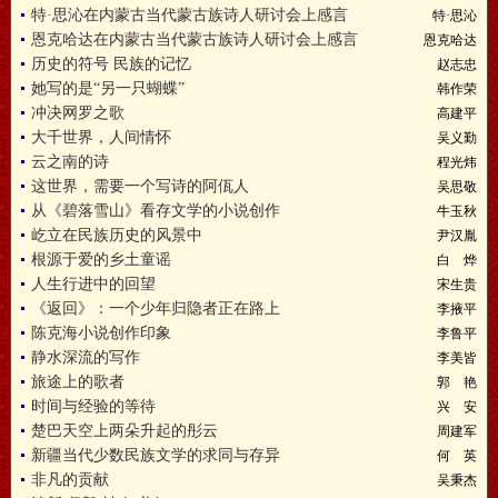
特·思沁在内蒙古当代蒙古族诗人研讨会上感言
特·思沁
恩克哈达在内蒙古当代蒙古族诗人研讨会上感言
恩克哈达
历史的符号 民族的记忆
赵志忠
她写的是“另一只蝴蝶”
韩作荣
冲决网罗之歌
高建平
大千世界，人间情怀
吴义勤
云之南的诗
程光炜
这世界，需要一个写诗的阿佤人
吴思敬
从《碧落雪山》看存文学的小说创作
牛玉秋
屹立在民族历史的风景中
尹汉胤
根源于爱的乡土童谣
白 烨
人生行进中的回望
宋生贵
《返回》：一个少年归隐者正在路上
李掖平
陈克海小说创作印象
李鲁平
静水深流的写作
李美皆
旅途上的歌者
郭 艳
时间与经验的等待
兴 安
楚巴天空上两朵升起的彤云
周建军
新疆当代少数民族文学的求同与存异
何 英
非凡的贡献
吴秉杰