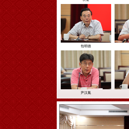
包明德
尹汉胤