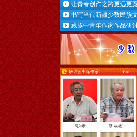
让青春创作之路更远更
举行
书写当代新疆少数民族
品研讨会在京举行
藏族中青年作家作品研
研讨会出席作家
更多>>
阿尔泰
勒·敖斯尔