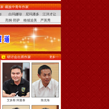
家·藏族中青年作家
布
白玛娜珍
尼玛潘多
江洋才让
亮炯·郎萨
格绒追美
严英秀
研讨会出席作家
更多>>
艾多斯·阿曼泰
陈克海