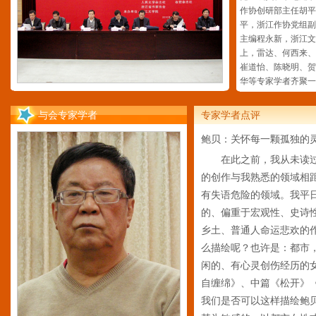
作协创研部主任胡平
平，浙江作协党组副
主编程永新，浙江文
上，雷达、何西来、
崔道怡、陈晓明、贺
华等专家学者齐
与会专家学者
专家学者点评
鲍贝：关怀每一颗孤独的
在此之前，我从未读
的创作与我熟悉的领域相
有失语危险的领域。我平
的、偏重于宏观性、史诗
乡土、普通人命运悲欢的
么描绘呢？也许是：都市
闲的、有心灵创伤经历的
自缠绵》、中篇《松开》
我们是否可以这样描绘鲍