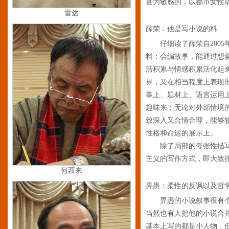
甚为敏感的，以都市女性
雷达
薛荣：他是写小说的料
仔细读了薛荣自200
料：会编故事，能通过想
活积累与情感积累活化起
界，又在相当程度上表现
事上、题材上、语言运用
趣味来；无论对外部情境
致深入又合情合理，能够
性格和命运的展示上。
除了局部的夸张性描写
主义的写作方式，即大致
何西来
畀愚：柔性的反讽以及哲
畀愚的小说叙事很有个
当然也有人把他的小说合
基本上写的都是小人物，