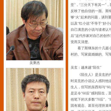
坚”，“三分天下有其一”
反映了他自信的一面。斯
够“火”起来的问题，谈到
以及“红小说”不等于“好
自己满意的小说与读者认可
后”这代作家对自己的创
觉而又清楚。
看了斯继东的十几篇小
村的、写家庭婚姻的、写
吴秉杰
吴玄：越来越“陌生”
《陌生人》是吴玄的
时吴玄的小说让人感到他这
生人，但写的东西却与“6
是足令“60后”感到陌生，
他笔下的大多数“70后”、
固有观念、甚至伦理所束