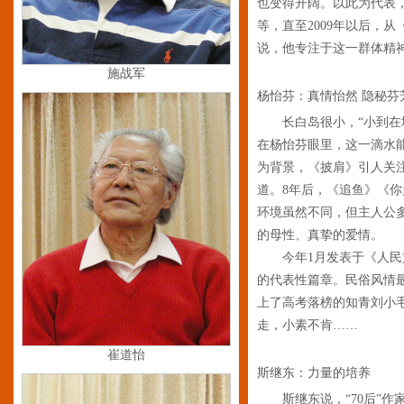
也变得开阔。以此为代表
等，直至2009年以后，
说，他专注于这一群体精
施战军
杨怡芬：真情怡然 隐秘芬
长白岛很小，“小到在
在杨怡芬眼里，这一滴水
为背景，《披肩》引人关
道。8年后，《追鱼》《
环境虽然不同，但主人公
的母性、真挚的爱情。
今年1月发表于《人民文
的代表性篇章。民俗风情
上了高考落榜的知青刘小
走，小素不肯……
崔道怡
斯继东：力量的培养
斯继东说，“70后”