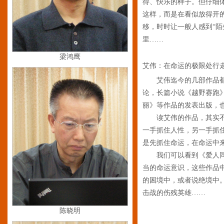
得、快乐的样子。但仔细
这样，而是在看似放得开
移，时时让一般人感到“陌
里……
梁鸿鹰
艾伟：在命运的极限处行
艾伟迄今的几部作品
论，长篇小说《越野赛跑
丽》等作品的发表出版，
读艾伟的作品，其实不
一手抓住人性，另一手抓
是先抓住命运，在命运中
我们可以看到《爱人同
当的命运意识，这些作品
的困境中，或者说绝境中
击战的伤残英雄……
陈晓明