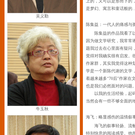
上的，又可以是形而下的
是梦幻、寓言和童话般的
吴义勤
陈集益：一代人的痛感与
陈集益的作品我看了以
因为做文学研究，我常常
题我过去在心里面有疑问
觉得对我确实很有启发。
作家群，其实我觉得这种
学是一个新陈代谢的文学
着越来越多“70后”作家
也是我们必然面对的问题
以我的生活经验，起码
当然会有一些不够全面的
牛玉秋
海飞：略显感伤的温情叙
海飞的叙事轻扬、流
特别快意的阅读感受。他