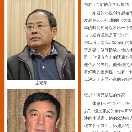
东君：“清”的美学和批判
东君的小说创作起始于
发表在2000年2期的《
年的时间却可以看出一个
当，或者说他是否“当行”
说以后，给我印象深刻的
事从容，修辞恬淡。他的
雅，但没有文人的迂腐造
他个人的去处。他处理的
有鲜明的批判性，也有一
点决定了东君小说的独特
孟繁华
张忌：讲究叙述的作家
张忌1979年出生，
后”。但是张忌的创作和“
述的小说家，他的叙述给
现在各个方面，比如人物