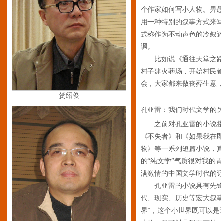
个作家如何写小人物。畀
用一种特别的叙事方式来
式称作为不动声色的冷叙
讽。
比如说《通往天堂之路
村子建火葬场，开始村民
会，大家都来做丧葬生意
贺绍俊
孔亚雷：我们时代文学的
之前对孔亚雷的小说
《不失者》和《如果我在
物》等一系列短篇小说，真
的“纯文学”气质很对我的
满激情的中国文学时代的
孔亚雷的小说具有先锋
代、现实、历史等宏大叙
界”，这个小世界既可以