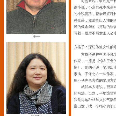
对他来说，叙述是一种
篇小说，小京的死本来是
的小说套路，都会设置种
种变卦，然后挖出人性的
锋的像余华的《河边的错
写着，最后不写女主人公
王干
方格子：深切体恤女性的
方格子是在中国小说
作家，一篇是《锦衣玉食
情》。她的小说，呈现出
素描。不像北方一些作家
用不动声色素描的呈现方
就我本人来说，很喜欢
的写法。当然，平地惊雷
我觉得这种丝丝入扣气韵
案出发，找一个很小的切