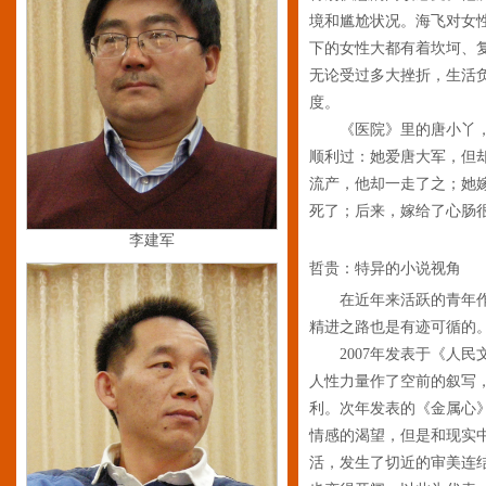
境和尴尬状况。海飞对女
下的女性大都有着坎坷、
无论受过多大挫折，生活
度。
《医院》里的唐小丫，从
顺利过：她爱唐大军，但
流产，他却一走了之；她
死了；后来，嫁给了心肠
李建军
哲贵：特异的小说视角
在近年来活跃的青年
精进之路也是有迹可循的
2007年发表于《人民文
人性力量作了空前的叙写
利。次年发表的《金属心
情感的渴望，但是和现实
活，发生了切近的审美连