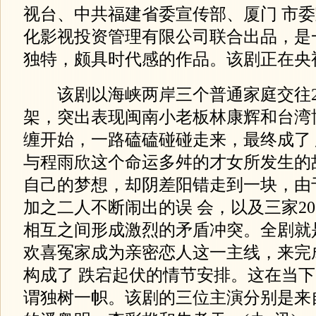
视台、中共福建省委宣传部、厦门 市
化影视投资管理有限公司联合出品，是
独特，颇具时代感的作品。该剧正在央
该剧以海峡两岸三个普通家庭交往2
架，突出表现闽南小老板林康辉和台湾
缠开始，一路磕磕碰碰走来，最终成了
与程雨欣这个命运多舛的才女所发生的
自己的梦想，却阴差阳错走到一块，由
加之二人不断闹出的误 会，以及三家2
相互之间形成激烈的矛盾冲突。全剧就
欢喜冤家成为亲密恋人这一主线，来完
构成了 跌宕起伏的情节安排。这在当
谓独树一帜。该剧的三位主演分别是来