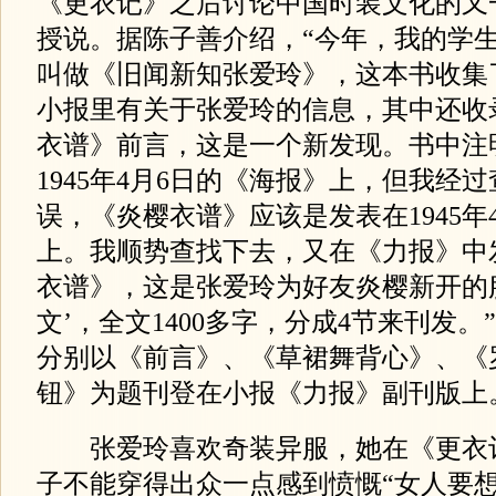
《更衣记》之后讨论中国时装文化的又
授说。据陈子善介绍，“今年，我的学
叫做《旧闻新知张爱玲》，这本书收集
小报里有关于张爱玲的信息，其中还收
衣谱》前言，这是一个新发现。书中注
1945年4月6日的《海报》上，但我经
误，《炎樱衣谱》应该是发表在1945年
上。我顺势查找下去，又在《力报》中
衣谱》，这是张爱玲为好友炎樱新开的
文’，全文1400多字，分成4节来刊发。
分别以《前言》、《草裙舞背心》、《
钮》为题刊登在小报《力报》副刊版上
张爱玲喜欢奇装异服，她在《更衣
子不能穿得出众一点感到愤慨“女人要