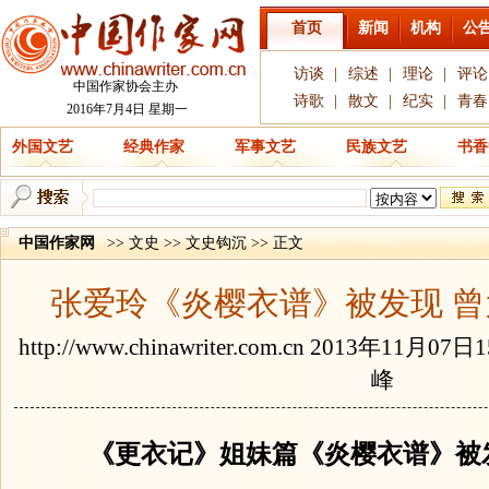
首页
新闻
机构
公
访谈
|
综述
|
理论
|
评论
中国作家协会主办
诗歌
|
散文
|
纪实
|
青春
2016年7月4日 星期一
外国文艺
经典作家
军事文艺
民族文艺
书香
中国作家网
>> 文史 >> 文史钩沉 >> 正文
张爱玲《炎樱衣谱》被发现 
http://www.chinawriter.com.cn
2013年11月07日
峰
《更衣记》姐妹篇《炎樱衣谱》被