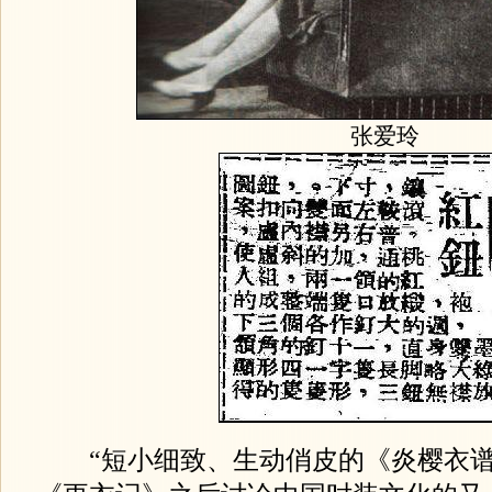
张爱玲
“短小细致、生动俏皮的《炎樱衣谱