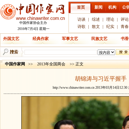
首页
新闻
机构
公
访谈
|
综述
|
理论
|
评论
中国作家协会主办
诗歌
|
散文
|
纪实
|
青春
2016年7月4日 星期一
外国文艺
经典作家
军事文艺
民族文艺
书香
中国作家网
>>
2013年全国两会
>> 正文
胡锦涛与习近平握手
http://www.chinawriter.com.cn
2013年03月14日12: