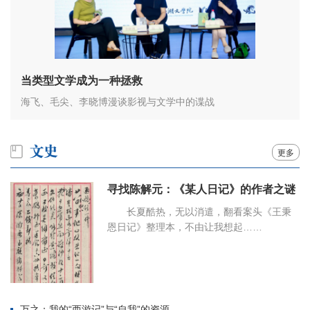
当类型文学成为一种拯救
海飞、毛尖、李晓博漫谈影视与文学中的谍战
更多
寻找陈解元：《某人日记》的作者之谜
长夏酷热，无以消遣，翻看案头《王秉
恩日记》整理本，不由让我想起……
万之：我的“西游记”与“自我”的资源