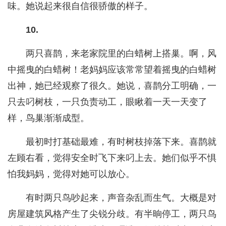
味。她说起来很自信很骄傲的样子。
10.
两只喜鹊，来老家院里的白蜡树上搭巢。啊，风
中摇曳的白蜡树！老妈妈应该常常望着摇曳的白蜡树
出神，她已经观察了很久。她说，喜鹊分工明确，一
只去叼树枝，一只负责动工，眼瞅着一天一天变了
样，鸟巢渐渐成型。
最初时打基础最难，有时树枝掉落下来。喜鹊就
左顾右看，觉得安全时飞下来叼上去。她们似乎不惧
怕我妈妈，觉得对她可以放心。
有时两只鸟吵起来，声音杂乱而生气。大概是对
房屋建筑风格产生了尖锐分歧。有半晌停工，两只鸟