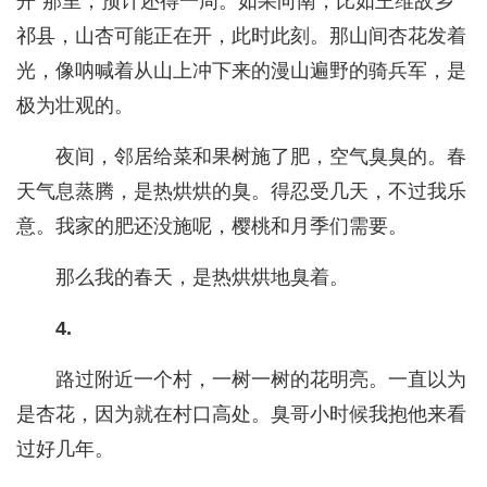
开”那里，预计还得一周。如果向南，比如王维故乡
祁县，山杏可能正在开，此时此刻。那山间杏花发着
光，像呐喊着从山上冲下来的漫山遍野的骑兵军，是
极为壮观的。
夜间，邻居给菜和果树施了肥，空气臭臭的。春
天气息蒸腾，是热烘烘的臭。得忍受几天，不过我乐
意。我家的肥还没施呢，樱桃和月季们需要。
那么我的春天，是热烘烘地臭着。
4.
路过附近一个村，一树一树的花明亮。一直以为
是杏花，因为就在村口高处。臭哥小时候我抱他来看
过好几年。