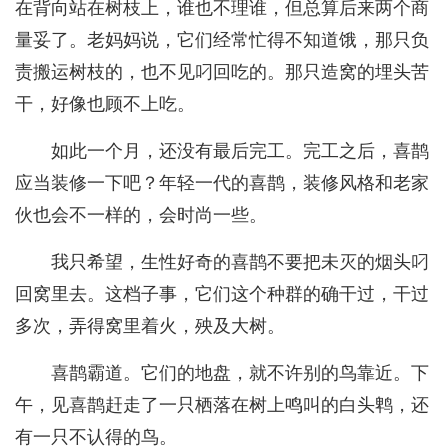
在背向站在树枝上，谁也不理谁，但总算后来两个商
量妥了。老妈妈说，它们经常忙得不知道饿，那只负
责搬运树枝的，也不见叼回吃的。那只造窝的埋头苦
干，好像也顾不上吃。
如此一个月，还没有最后完工。完工之后，喜鹊
应当装修一下吧？年轻一代的喜鹊，装修风格和老家
伙也会不一样的，会时尚一些。
我只希望，生性好奇的喜鹊不要把未灭的烟头叼
回窝里去。这档子事，它们这个种群的确干过，干过
多次，弄得窝里着火，殃及大树。
喜鹊霸道。它们的地盘，就不许别的鸟靠近。下
午，见喜鹊赶走了一只栖落在树上鸣叫的白头鹎，还
有一只不认得的鸟。