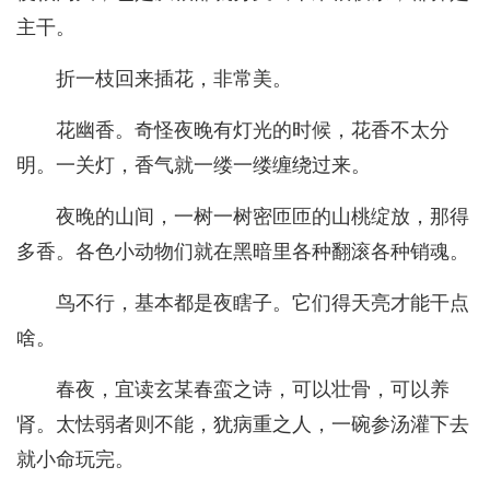
主干。
折一枝回来插花，非常美。
花幽香。奇怪夜晚有灯光的时候，花香不太分
明。一关灯，香气就一缕一缕缠绕过来。
夜晚的山间，一树一树密匝匝的山桃绽放，那得
多香。各色小动物们就在黑暗里各种翻滚各种销魂。
鸟不行，基本都是夜瞎子。它们得天亮才能干点
啥。
春夜，宜读玄某春蛮之诗，可以壮骨，可以养
肾。太怯弱者则不能，犹病重之人，一碗参汤灌下去
就小命玩完。