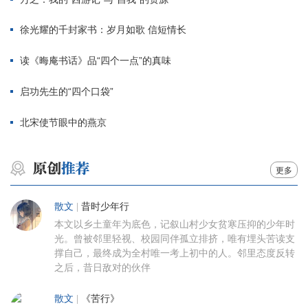
徐光耀的千封家书：岁月如歌 信短情长
读《晦庵书话》品“四个一点”的真味
启功先生的“四个口袋”
北宋使节眼中的燕京
更多
散文
|
昔时少年行
本文以乡土童年为底色，记叙山村少女贫寒压抑的少年时
光。曾被邻里轻视、校园同伴孤立排挤，唯有埋头苦读支
撑自己，最终成为全村唯一考上初中的人。邻里态度反转
之后，昔日敌对的伙伴
散文
|
《苦行》