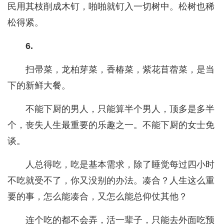
民用其枝削成木钉，啪啪就钉入一切树中。松树也稀
松得紧。
6.
扫帚菜，龙柏芽菜，香椿菜，紫花苜蓿菜，是当
下的新鲜大餐。
不能下厨的男人，只能算半个男人，顶多是多半
个，丧失人生最重要的乐趣之一。不能下厨的女士免
谈。
人总得吃，吃是基本需求，除了睡觉每过四小时
不吃就受不了，你又没别的办法。凑合？人生这么重
要的事，怎么能凑合，又怎么能总仰仗其他？
连个吃的都不会弄，活一辈子，只能去外面吃预