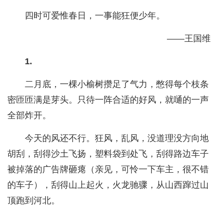
四时可爱惟春日，一事能狂便少年。
——王国维
1.
二月底，一棵小榆树攒足了气力，憋得每个枝条
密匝匝满是芽头。只待一阵合适的好风，就嗵的一声
全部炸开。
今天的风还不行。狂风，乱风，没道理没方向地
胡刮，刮得沙土飞扬，塑料袋到处飞，刮得路边车子
被掉落的广告牌砸瘪（亲见，可怜一下车主，很不错
的车子），刮得山上起火，火龙驰骤，从山西蹿过山
顶跑到河北。