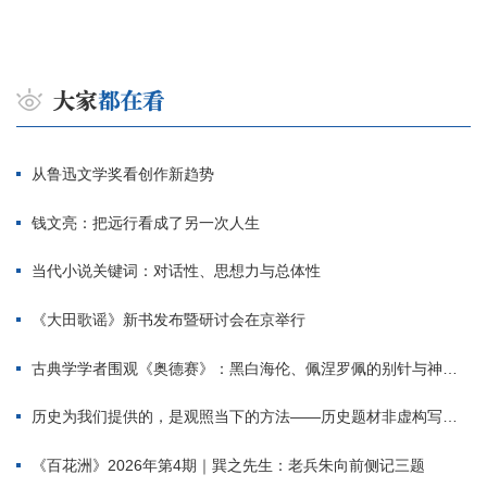
从鲁迅文学奖看创作新趋势
钱文亮：把远行看成了另一次人生
当代小说关键词：对话性、思想力与总体性
《大田歌谣》新书发布暨研讨会在京举行
古典学学者围观《奥德赛》：黑白海伦、佩涅罗佩的别针与神秘入侵者
历史为我们提供的，是观照当下的方法——历史题材非虚构写作多人谈
《百花洲》2026年第4期｜巽之先生：老兵朱向前侧记三题