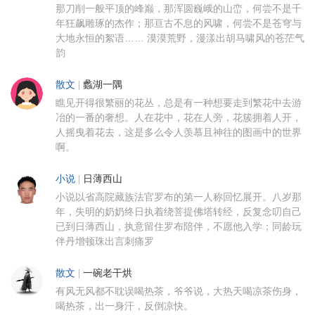
那刀削一般平顶的峰巅，那浑圆巍峨的山峦，何尝不是千
年狂飙雕琢的杰作；那亘古不息的风啸，何尝不是苍穹与
大地永恒的絮语…… 漠漠荒野，漫漾出胡马啸风的苍茫气
韵
散文
|
蠡湖一隅
瞧见开得很繁丽的花丛，总是有一种想要走到繁花中去游
冶的一番的奢想。人在花中，花在人旁，花簇拥着人开，
人摇曳着花去，这是多么令人羡慕且神往的图画中的世界
啊。
小说
|
日薄西山
小说以省高院藏族法官罗布的第一人称回忆展开。八岁那
年，失明的奶奶终日执着绕菩提佛塔转经，反复念叨自己
已到日薄西山，执意留住罗布陪伴，不愿他入学；同龄玩
伴丹增顿珠出言刺痛罗
散文
|
一碗老干烘
有风无风都不耽误喝热茶，爷爷说，大热天喝凉茶伤身，
喝热茶，出一身汗，反倒凉快。