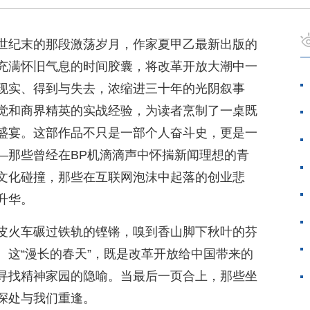
世纪末的那段激荡岁月，作家夏甲乙最新出版的
充满怀旧气息的时间胶囊，将改革开放大潮中一
现实、得到与失去，浓缩进三十年的光阴叙事
觉和商界精英的实战经验，为读者烹制了一桌既
盛宴。这部作品不只是一部个人奋斗史，更是一
—那些曾经在BP机滴滴声中怀揣新闻理想的青
文化碰撞，那些在互联网泡沫中起落的创业悲
升华。
皮火车碾过铁轨的铿锵，嗅到香山脚下秋叶的芬
。这“漫长的春天”，既是改革开放给中国带来的
寻找精神家园的隐喻。当最后一页合上，那些坐
深处与我们重逢。