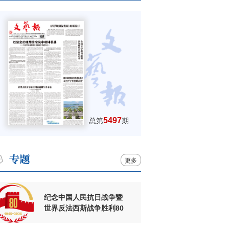
5497
总第
期
更多
纪念中国人民抗日战争暨
世界反法西斯战争胜利80
周年