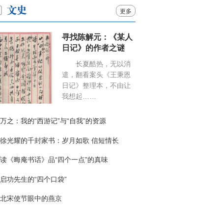
更多
寻找陈解元：《某人
日记》的作者之谜
长夏酷热，无以消
遣，翻看案头《王秉恩
日记》整理本，不由让
我想起……
万之：我的“西游记”与“自我”的资源
徐光耀的千封家书：岁月如歌 信短情长
读《晦庵书话》品“四个一点”的真味
启功先生的“四个口袋”
北宋使节眼中的燕京