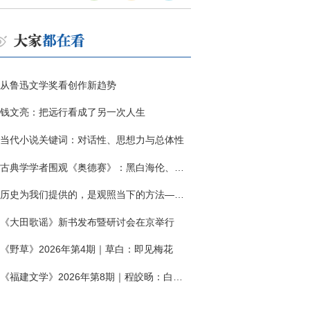
从鲁迅文学奖看创作新趋势
钱文亮：把远行看成了另一次人生
当代小说关键词：对话性、思想力与总体性
古典学学者围观《奥德赛》：黑白海伦、佩涅罗佩的别针与神秘入侵者
历史为我们提供的，是观照当下的方法——历史题材非虚构写作多人谈
《大田歌谣》新书发布暨研讨会在京举行
《野草》2026年第4期｜草白：即见梅花
《福建文学》2026年第8期｜程皎旸：白色公寓