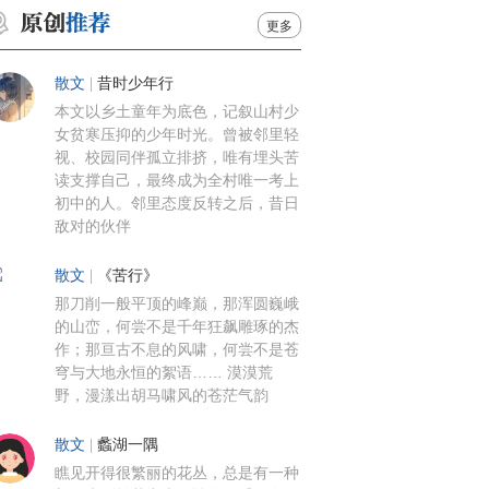
更多
散文
|
昔时少年行
本文以乡土童年为底色，记叙山村少
女贫寒压抑的少年时光。曾被邻里轻
视、校园同伴孤立排挤，唯有埋头苦
读支撑自己，最终成为全村唯一考上
初中的人。邻里态度反转之后，昔日
敌对的伙伴
散文
|
《苦行》
那刀削一般平顶的峰巅，那浑圆巍峨
的山峦，何尝不是千年狂飙雕琢的杰
作；那亘古不息的风啸，何尝不是苍
穹与大地永恒的絮语…… 漠漠荒
野，漫漾出胡马啸风的苍茫气韵
散文
|
蠡湖一隅
瞧见开得很繁丽的花丛，总是有一种