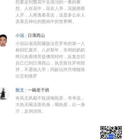
想要走到繁花中去游冶的一番的奢
想。人在花中，花在人旁，花簇拥着
人开，人摇曳着花去，这是多么令人
羡慕且神往的图画中的世界啊。
小说
|
日薄西山
小说以省高院藏族法官罗布的第一人
称回忆展开。八岁那年，失明的奶奶
终日执着绕菩提佛塔转经，反复念叨
自己已到日薄西山，执意留住罗布陪
伴，不愿他入学；同龄玩伴丹增顿珠
出言刺痛罗
散文
|
一碗老干烘
有风无风都不耽误喝热茶，爷爷说，
大热天喝凉茶伤身，喝热茶，出一身
汗，反倒凉快。