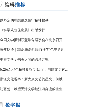
以坚定的理想信念筑牢精神根基
《科学规划促发展》出版发行
全国文学报刊联盟常务理事会在北京召开
鲁奖访谈 | 蒲隆:像老兵胸前挂"红色英勇勋章"
中拉文学：书页之间的跨洋共鸣
5.25亿人的“精神食粮”升级了，网络文学有了哪些新变化？
浙江文化观察：新大众文艺的星火，何以燎原？
访张楚：希望天津文学如江河奔流般生生不息