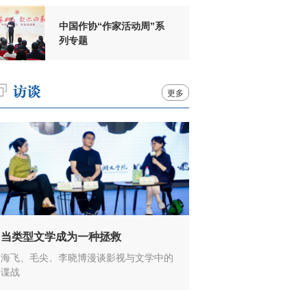
中国作协“作家活动周”系
列专题
更多
当类型文学成为一种拯救
海飞、毛尖、李晓博漫谈影视与文学中的
谍战