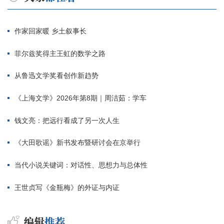
作家回家暖 乡土叙事长
菲尔兹奖得主王虹的数学之路
从鲁迅文学奖看创作新趋势
《上海文学》2026年第8期｜周洁茹：学车
钱文亮：把远行看成了另一次人生
《大田歌谣》新书发布暨研讨会在京举行
当代小说关键词：对话性、思想力与总体性
王世贞写《金瓶梅》的外证与内证