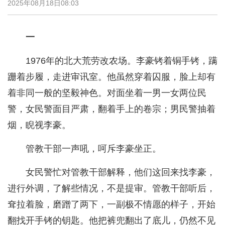
2025年08月18日08:03
一
1976年的北大荒劳改农场。李豪铐着铜手铐，蹒
跚着步履，走进审讯室。他虽然穿着囚服，脸上却有
着非同一般的坚毅神色。对面坐着一男一女两位民
警，女民警面目严肃，翻着手上的卷宗；男民警抽着
烟，睨视李豪。
管教干部一声吼，呵斥李豪坐正。
女民警忙对管教干部解释，他们这回来找李豪，
进行外调，了解些情况，不是提审。管教干部听后，
耷拉着脸，磨蹭了两下，一副极不情愿的样子，开始
翻找开手铐的钥匙。他把裤兜翻出了底儿，仍然不见