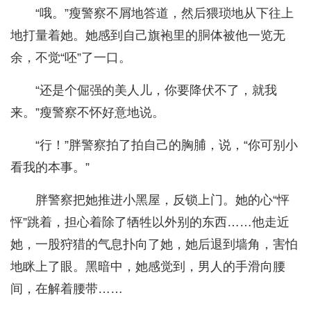
“哦。”瘦警察不屑地答道，然后猥琐地从下往上
地打量着她。她感到自己旗袍里的胴体被他一览无
余，不觉“呸”了一口。
“还是个倔强的美人儿，你要降伏不了，就我
来。”瘦警察不怀好意地说。
“行！”胖警察拍了拍自己的胸脯，说，“你可别小
看我的本事。”
胖警察把她推进小黑屋，反锁上门。她的心“怦
怦”跳着，担心着除了牺牲以外别的东西……他走近
她，一股狩猎的气息扑向了她，她后退到墙角，害怕
地眯上了眼。黑暗中，她感觉到，男人的手滑向腰
间，在解着腰带……