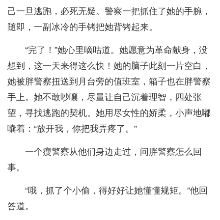
己一旦逃跑，必死无疑。警察一把抓住了她的手腕，
随即，一副冰冷的手铐把她背铐起来。
“完了！”她心里嘀咕道。她愿意为革命献身，没
想到，这一天来得这么快！她的脑子此刻一片空白，
她被胖警察扭送到月台旁的值班室，箱子也在胖警察
手上。她不敢吵嚷，尽量让自己沉着理智，四处张
望，寻找逃跑的契机。她用尽女性的娇柔，小声地嘟
囔着：“放开我，你把我弄疼了。”
一个瘦警察从他们身边走过，问胖警察怎么回
事。
“哦，抓了个小偷，得好好让她懂懂规矩。”他回
答道。