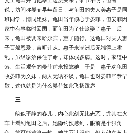
交上龟田并与他攀上这层关系，细节不明，但有一
说，坊间称晏菲早年留日，与龟田的夫人美惠子是同
班同学，情同姐妹。龟田当年倾心于晏菲，但晏菲因
家中有事临时回国，而龟田为了仕途娶了惠子。后
来，龟田被调来哈尔滨，惠子随行。这龟田对夫人惠
子百般恩爱，言听计从。惠子来满洲后无端得上霍
乱，虽经诊治保住了命，却体弱多病。这时，家道中
落、生活艰辛的晏菲前来投靠她。于是，惠子劝龟田
收晏菲为义妹，两人无话不谈，龟田也对晏菲毕恭毕
敬，这也就是为什么晏菲如此飞扬跋扈。
三
貌似平静的春儿，内心此刻无比忐忑，尤其在火
车上看到龟田之后。她隐约预感到，眼前是个狠角
色，她可能难逃一劫。她并不认识他，但从他在车上