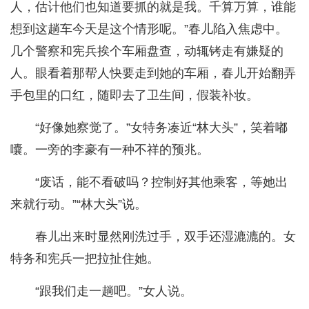
人，估计他们也知道要抓的就是我。千算万算，谁能
想到这趟车今天是这个情形呢。”春儿陷入焦虑中。
几个警察和宪兵挨个车厢盘查，动辄铐走有嫌疑的
人。眼看着那帮人快要走到她的车厢，春儿开始翻弄
手包里的口红，随即去了卫生间，假装补妆。
“好像她察觉了。”女特务凑近“林大头”，笑着嘟
囔。一旁的李豪有一种不祥的预兆。
“废话，能不看破吗？控制好其他乘客，等她出
来就行动。”“林大头”说。
春儿出来时显然刚洗过手，双手还湿漉漉的。女
特务和宪兵一把拉扯住她。
“跟我们走一趟吧。”女人说。