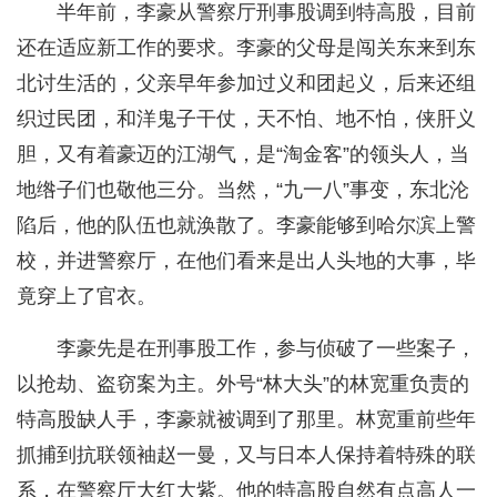
半年前，李豪从警察厅刑事股调到特高股，目前
还在适应新工作的要求。李豪的父母是闯关东来到东
北讨生活的，父亲早年参加过义和团起义，后来还组
织过民团，和洋鬼子干仗，天不怕、地不怕，侠肝义
胆，又有着豪迈的江湖气，是“淘金客”的领头人，当
地绺子们也敬他三分。当然，“九一八”事变，东北沦
陷后，他的队伍也就涣散了。李豪能够到哈尔滨上警
校，并进警察厅，在他们看来是出人头地的大事，毕
竟穿上了官衣。
李豪先是在刑事股工作，参与侦破了一些案子，
以抢劫、盗窃案为主。外号“林大头”的林宽重负责的
特高股缺人手，李豪就被调到了那里。林宽重前些年
抓捕到抗联领袖赵一曼，又与日本人保持着特殊的联
系，在警察厅大红大紫。他的特高股自然有点高人一