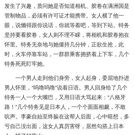
发生了兴趣，质问她是否知道相机、胶卷在满洲国是
管制物品，必须有许可证才能携带。女人横了他一
眼，说懒得跟你说话，你就等着吧，等到下站。特务
坚持要看胶卷，女人则不理不睬，将相机和胶卷抱在
怀里。特务无奈地与她僵持几分钟，正欲生抢，此
时，火车停靠车站，一群群乘客拥挤着上下车，几个
特务死死盯牢她。
一个男人走到他们身旁，女人起身，委屈地扑进
男人怀里，“呜噜呜噜”说着日语。男人回身给了几个
特务一人一个大嘴巴，又用日语大骂起来：“八格牙
路！”几个特务见是日本人，一个个面面相觑，不敢
吭声。李豪自始至终躲在这帮人后面，心中暗想，多
亏自己没出面，这女人真厉害呀，居然勾搭上日本