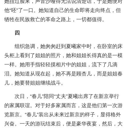
她扭过脸来，声音沙哑得无法说清楚话，于是她便对
他“呸”了一口。她知道自己的生命即将走向终点，但
牺牲在民族救亡的革命之路上，一切都值得。
四
组织急调，她匆匆赶到夏曦家中时，在卧室的床
头柜上看到了姐姐的照片，她和姐姐长得真的是一模
一样。她用手指轻轻摸相片中的姐姐，流下了几滴
泪。她知道从现在起，她不再是顾杏儿，而是姐姐春
儿，她要替姐姐继续战斗。
次日，“春儿”陪同“丈夫”夏曦出席了在新京举行
的家属联谊。对于好多家属而言，这是他们第一次游
览新京。“春儿”装出从未来过新京的样子，显得格外
兴奋。一天的游玩结束后，便是豪华夜宴，然后，大