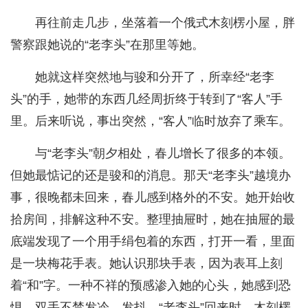
再往前走几步，坐落着一个俄式木刻楞小屋，胖
警察跟她说的“老李头”在那里等她。
她就这样突然地与骏和分开了，所幸经“老李
头”的手，她带的东西几经周折终于转到了“客人”手
里。后来听说，事出突然，“客人”临时放弃了乘车。
与“老李头”朝夕相处，春儿增长了很多的本领。
但她最惦记的还是骏和的消息。那天“老李头”越境办
事，很晚都未回来，春儿感到格外的不安。她开始收
拾房间，排解这种不安。整理抽屉时，她在抽屉的最
底端发现了一个用手绢包着的东西，打开一看，里面
是一块梅花手表。她认识那块手表，因为表耳上刻
着“和”字。一种不祥的预感渗入她的心头，她感到恐
惧，双手不禁发冷、发抖。“老李头”回来时，木刻楞