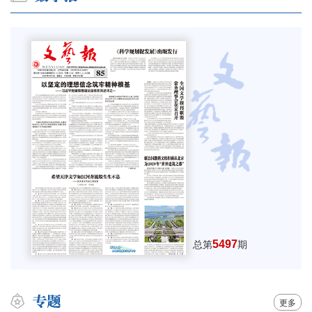
5497
总第
期
更多