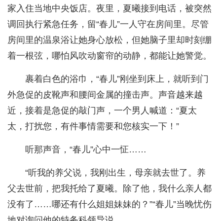
家入住当地中央饭店。夜里，夏曦接到电话，被突然
调回执行紧急任务，留“春儿”一人守在房间里。尽管
房间里的温泉浴让她身心放松，但她脑子里却时刻绷
着一根弦，哪怕风吹动窗帘的动静，都能让她警觉。
裹着白色的浴巾，“春儿”刚坐到床上，就听到门
外急促的皮靴声和腰间金属的撞击声。声音越来越
近，接着是急促的敲门声，一个男人喊道：“夏太
太，打扰您，有件事情需要和您核实一下！”
听那声音，“春儿”心中一怔……
“听我的养父说，我刚出生，母亲就去世了。养
父去世前，把我托给了夏曦。除了他，我什么亲人都
没有了……哪还有什么姐姐妹妹的？”“春儿”当晚忧伤
地对询问他的特务科领导说。