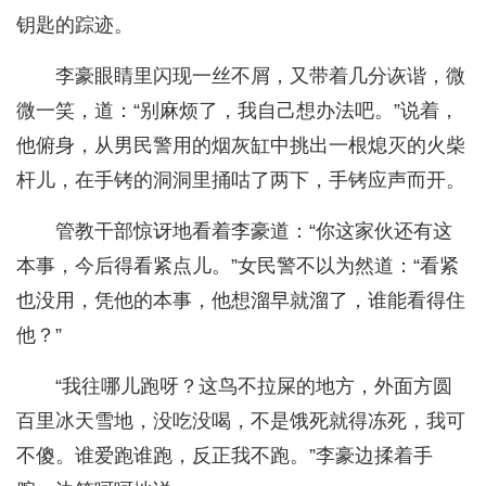
钥匙的踪迹。
李豪眼睛里闪现一丝不屑，又带着几分诙谐，微
微一笑，道：“别麻烦了，我自己想办法吧。”说着，
他俯身，从男民警用的烟灰缸中挑出一根熄灭的火柴
杆儿，在手铐的洞洞里捅咕了两下，手铐应声而开。
管教干部惊讶地看着李豪道：“你这家伙还有这
本事，今后得看紧点儿。”女民警不以为然道：“看紧
也没用，凭他的本事，他想溜早就溜了，谁能看得住
他？”
“我往哪儿跑呀？这鸟不拉屎的地方，外面方圆
百里冰天雪地，没吃没喝，不是饿死就得冻死，我可
不傻。谁爱跑谁跑，反正我不跑。”李豪边揉着手