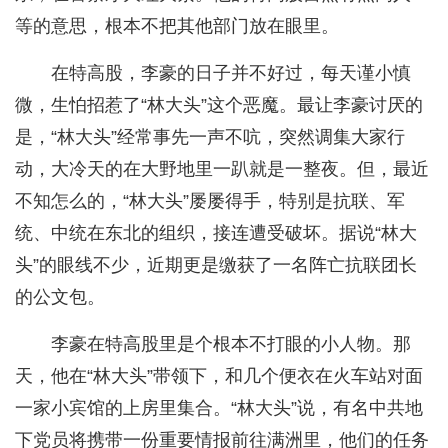
等的意思，根本不把其他部门放在眼里。
在特高股，李豪的日子并不好过，每天谨小慎
微，生怕招惹了“林大头”这个恶魔。最让李豪讨厌的
是，“林大头”经常事先一声不吭，突然调集大家行
动，大冷天的在大野地里一趴就是一整夜。但，最近
不知怎么的，“林大头”屡屡得手，特别是抗联、军
统、中统在东北的组织，接连遭受破坏。据说“林大
头”的眼线不少，近期更是缴获了一名阵亡抗联团长
的公文包。
李豪在特高股里是个根本不打眼的小人物。那
天，他在“林大头”带领下，和几个便衣在火车站对面
一家小宾馆的上房里集合。“林大头”说，有名中共地
下党员将携带一份重要情报前往满洲里，他们的任务