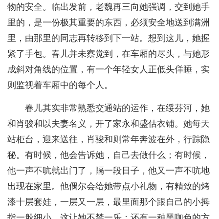
物的安全。临出发前，老魏再三向她强调，交到她手
里的，是一份极其重要的东西，必须安全地送到满洲
里，由那里的同志再转移到下一站。想到这儿，她握
紧了手包。春儿并未察觉到，在车厢的尽头，与她形
成斜对角线的位置，有一个年轻女人正低头佯睡，实
则监视着车厢中的每个人。
春儿其实非常熟悉交通站的运作，在绥芬河，她
和肖骏和以夫妻名义，开了家永和盛估衣铺。她每天
站柜台，迎来送往，肖骏和则常年奔波在外，行踪隐
秘。有时候，他会告诉她，自己去做什么；有时候，
他一声不吭就出门了，隔一段日子，他又一声不吭地
出现在家里。他偶尔会给她带点小礼物，有精致的烤
漆十层套娃，一层又一层，最里面那个跟自己的小拇
指一般细小，这让她不禁一乐；还有一种黑咖色的方