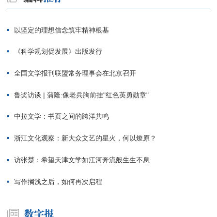
以坚定的理想信念筑牢精神根基
《科学规划促发展》出版发行
全国文学报刊联盟常务理事会在北京召开
鲁奖访谈 | 蒲隆:像老兵胸前挂"红色英勇勋章"
中拉文学：书页之间的跨洋共鸣
浙江文化观察：新大众文艺的星火，何以燎原？
访张楚：希望天津文学如江河奔流般生生不息
写作搁浅之后，如何再次启程