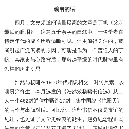
编者的话
四月，文史频道阅读量最高的文章是丁帆《父亲
最后的眼泪》。这篇五千余字的自叙中，一名学者在
特定年代的成长历程清晰可见。但更值得关注的，或
者引起广泛阅读的原因，可能是作为一个普通人的丁
帆，其家史与心路背后，那愈趋平缓的时代脉搏里有
怎样的历史沉思。
浩然与杨啸在1950年代相识相交，时传尺素，友
谊贯穿终生。本月选发的《浩然致杨啸书信选》从二
人一生462封通信中甄选17封，集中围绕《艳阳天》
的写作与出版对话。可以说，这些书信不仅是友谊的
见证，也见证了文学史经典的诞生。赵勇纪念程正民
先生的文章《正当梨花开遍了天涯》，花城社追忆老