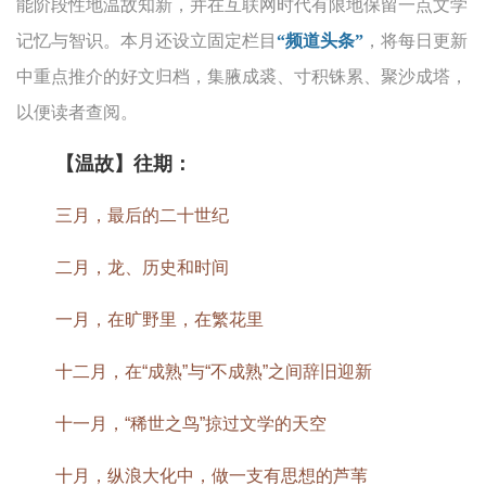
能阶段性地温故知新，并在互联网时代有限地保留一点文学
记忆与智识。本月还设立固定栏目
“频道头条”
，将每日更新
中重点推介的好文归档，集腋成裘、寸积铢累、聚沙成塔，
以便读者查阅。
【温故】往期：
三月，最后的二十世纪
二月，龙、历史和时间
一月，在旷野里，在繁花里
十二月，在“成熟”与“不成熟”之间辞旧迎新
十一月，“稀世之鸟”掠过文学的天空
十月，纵浪大化中，做一支有思想的芦苇