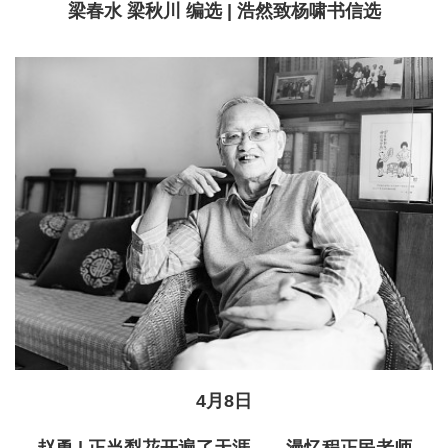
梁春水 梁秋川 编选 | 浩然致杨啸书信选
4月8日