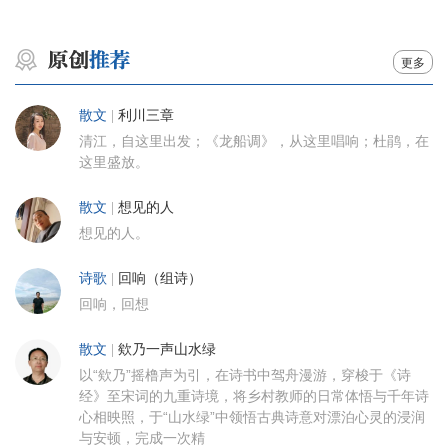
更多
散文
|
利川三章
清江，自这里出发；《龙船调》，从这里唱响；杜鹃，在
这里盛放。
散文
|
想见的人
想见的人。
诗歌
|
回响（组诗）
回响，回想
散文
|
欸乃一声山水绿
以“欸乃”摇橹声为引，在诗书中驾舟漫游，穿梭于《诗
经》至宋词的九重诗境，将乡村教师的日常体悟与千年诗
心相映照，于“山水绿”中领悟古典诗意对漂泊心灵的浸润
与安顿，完成一次精