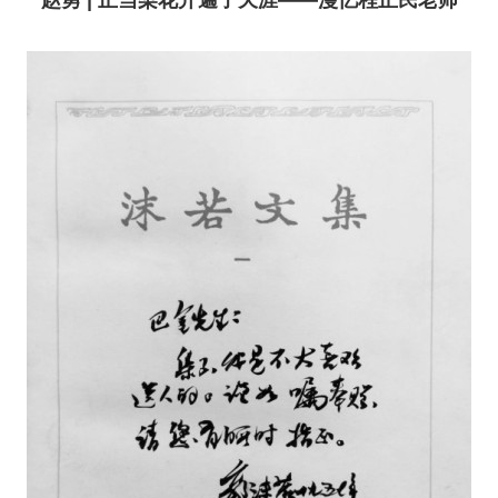
赵勇 | 正当梨花开遍了天涯——漫忆程正民老师