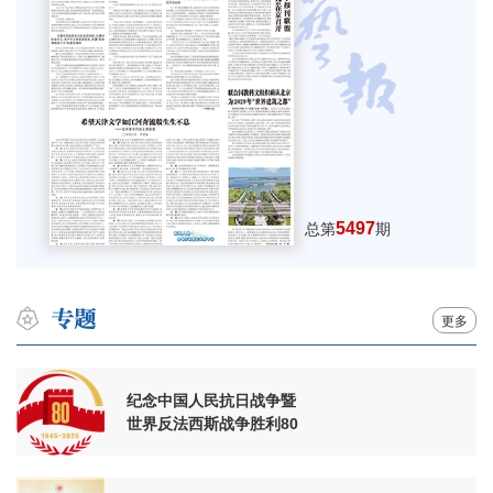
5497
总第
期
更多
纪念中国人民抗日战争暨
世界反法西斯战争胜利80
周年