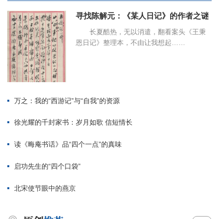
寻找陈解元：《某人日记》的作者之谜
长夏酷热，无以消遣，翻看案头《王秉
恩日记》整理本，不由让我想起……
万之：我的“西游记”与“自我”的资源
徐光耀的千封家书：岁月如歌 信短情长
读《晦庵书话》品“四个一点”的真味
启功先生的“四个口袋”
北宋使节眼中的燕京