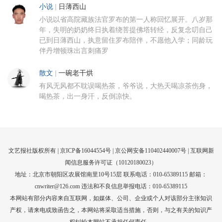
小说
|
日薄西山
小说以省高院藏族法官罗布的第一人称回忆展开。八岁那
年，失明的奶奶终日执着绕菩提佛塔转经，反复念叨自己
已到日薄西山，执意留住罗布陪伴，不愿他入学；同龄玩
伴丹增顿珠出言刺痛罗
散文
|
一碗老干烘
有风无风都不耽误喝热茶，爷爷说，大热天喝凉茶伤身，
喝热茶，出一身汗，反倒凉快。
文艺报社版权所有 |
京ICP备16044554号
| 京公网安备110402440007号 |
互联网新
闻信息服务许可证（10120180023）
地址：北京市朝阳区农展馆南里10号15层 联系电话：010-65389115 邮箱：
cnwriter@126.com 违法和不良信息举报电话：010-65389115
本网站有部分内容来自互联网，如媒体、公司、企业或个人对该部分主张知识
产权，请来电或致函告之，本网站将采取适当措施，否则，与之有关的知识产
权纠纷本网站不承担任何责任。