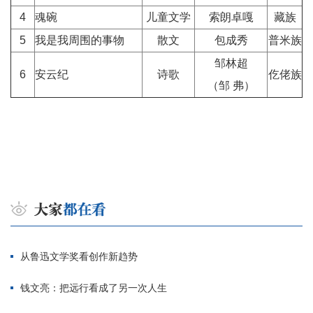
4
魂碗
儿童文学
索朗卓嘎
藏族
5
我是我周围的事物
散文
包成秀
普米族
邹林超
6
安云纪
诗歌
仡佬族
（邹 弗）
从鲁迅文学奖看创作新趋势
钱文亮：把远行看成了另一次人生