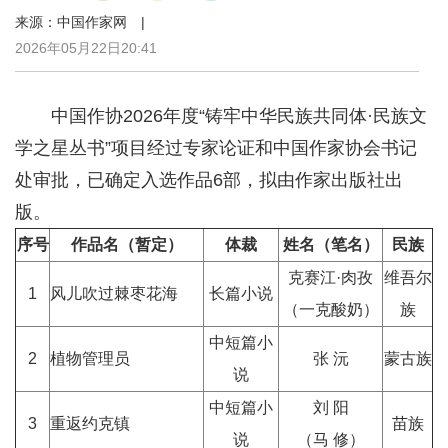
来源：中国作家网 |
2026年05月22日20:41
中国作协2026年度“铸牢中华民族共同体·民族文
学之星丛书”项目经过专家论证和中国作家协会书记
处审批，已确定入选作品6部，拟由作家出版社出
版。
序号
作品名（暂定）
体裁
姓名（笔名）
民族
克赛江·肉孜
维吾尔
1
风儿吹过棘枣花海
长篇小说
（一克酸奶）
族
中短篇小
2
植物管理员
张 沅
蒙古族
说
中短篇小
刘 阳
3
重返约克镇
苗族
说
（马 修）