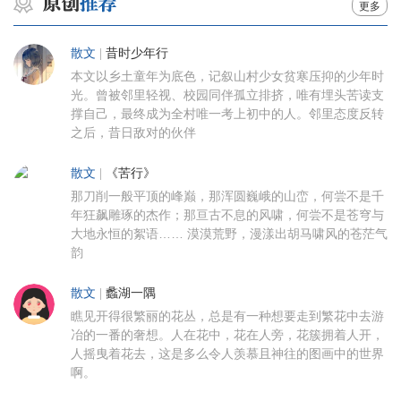
更多
散文
|
昔时少年行
本文以乡土童年为底色，记叙山村少女贫寒压抑的少年时
光。曾被邻里轻视、校园同伴孤立排挤，唯有埋头苦读支
撑自己，最终成为全村唯一考上初中的人。邻里态度反转
之后，昔日敌对的伙伴
散文
|
《苦行》
那刀削一般平顶的峰巅，那浑圆巍峨的山峦，何尝不是千
年狂飙雕琢的杰作；那亘古不息的风啸，何尝不是苍穹与
大地永恒的絮语…… 漠漠荒野，漫漾出胡马啸风的苍茫气
韵
散文
|
蠡湖一隅
瞧见开得很繁丽的花丛，总是有一种想要走到繁花中去游
冶的一番的奢想。人在花中，花在人旁，花簇拥着人开，
人摇曳着花去，这是多么令人羡慕且神往的图画中的世界
啊。