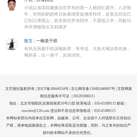
小说以省高院藏族法官罗布的第一人称回忆展开。八岁那
年，失明的奶奶终日执着绕菩提佛塔转经，反复念叨自己
已到日薄西山，执意留住罗布陪伴，不愿他入学；同龄玩
伴丹增顿珠出言刺痛罗
散文
|
一碗老干烘
有风无风都不耽误喝热茶，爷爷说，大热天喝凉茶伤身，
喝热茶，出一身汗，反倒凉快。
文艺报社版权所有 |
京ICP备16044554号
| 京公网安备110402440007号 |
互联网新
闻信息服务许可证（10120180023）
地址：北京市朝阳区农展馆南里10号15层 联系电话：010-65389115 邮箱：
cnwriter@126.com 违法和不良信息举报电话：010-65389115
本网站有部分内容来自互联网，如媒体、公司、企业或个人对该部分主张知识
产权，请来电或致函告之，本网站将采取适当措施，否则，与之有关的知识产
权纠纷本网站不承担任何责任。