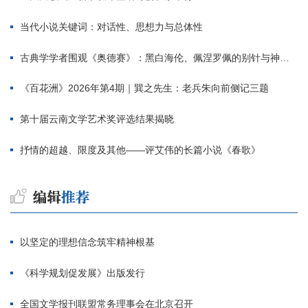
当代小说关键词：对话性、思想力与总体性
古典学学者围观《奥德赛》：黑白海伦、佩涅罗佩的别针与神秘入侵者
《百花洲》2026年第4期｜巽之先生：老兵朱向前侧记三题
第十届云南文学艺术奖评选结果揭晓
抒情的超越、限度及其他——评艾伟的长篇小说《春歌》
以坚定的理想信念筑牢精神根基
《科学规划促发展》出版发行
全国文学报刊联盟常务理事会在北京召开