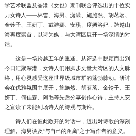
学艺术联盟及香港《女也》期刊联合评选出的十位实
力女诗人——林雪、海男、潇潇、施施然、胡茗茗、
金铃子、王妍丁、戴潍娜、安琪、度姆洛妃，跨越山
海再度聚首，以诗为媒，与大湾区展开一场深情的对
话。
这是一场跨越五年的重逢。从评选中脱颖而出到
今日汇聚深港，女诗人们用脚步丈量大湾区的人文脉
络，用心灵感受这座世界级城市群的蓬勃脉动。研讨
会在优雅氛围中展开，施施然、胡茗茗、金铃子、王
妍丁、何佳霖、阿毛等先后分享创作心得，主持人安
之宣读了未能到场诗人的诗观与期许。
诗人们在彼此敞开的对话中，道出对诗歌的深刻
理解。海男谈及“与自己的距离”之于写作者的意义。