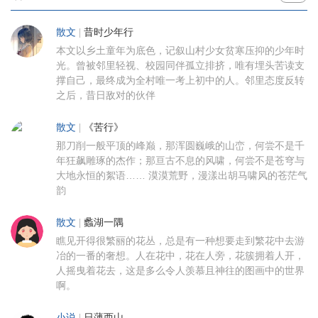
散文
|
昔时少年行
本文以乡土童年为底色，记叙山村少女贫寒压抑的少年时
光。曾被邻里轻视、校园同伴孤立排挤，唯有埋头苦读支
撑自己，最终成为全村唯一考上初中的人。邻里态度反转
之后，昔日敌对的伙伴
散文
|
《苦行》
那刀削一般平顶的峰巅，那浑圆巍峨的山峦，何尝不是千
年狂飙雕琢的杰作；那亘古不息的风啸，何尝不是苍穹与
大地永恒的絮语…… 漠漠荒野，漫漾出胡马啸风的苍茫气
韵
散文
|
蠡湖一隅
瞧见开得很繁丽的花丛，总是有一种想要走到繁花中去游
冶的一番的奢想。人在花中，花在人旁，花簇拥着人开，
人摇曳着花去，这是多么令人羡慕且神往的图画中的世界
啊。
小说
|
日薄西山