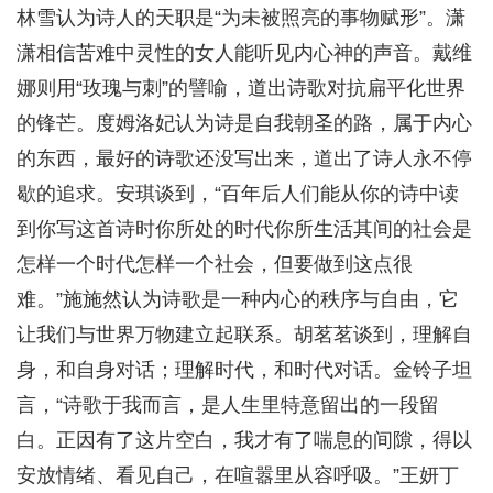
林雪认为诗人的天职是“为未被照亮的事物赋形”。潇
潇相信苦难中灵性的女人能听见内心神的声音。戴维
娜则用“玫瑰与刺”的譬喻，道出诗歌对抗扁平化世界
的锋芒。度姆洛妃认为诗是自我朝圣的路，属于内心
的东西，最好的诗歌还没写出来，道出了诗人永不停
歇的追求。安琪谈到，“百年后人们能从你的诗中读
到你写这首诗时你所处的时代你所生活其间的社会是
怎样一个时代怎样一个社会，但要做到这点很
难。”施施然认为诗歌是一种内心的秩序与自由，它
让我们与世界万物建立起联系。胡茗茗谈到，理解自
身，和自身对话；理解时代，和时代对话。金铃子坦
言，“诗歌于我而言，是人生里特意留出的一段留
白。正因有了这片空白，我才有了喘息的间隙，得以
安放情绪、看见自己，在喧嚣里从容呼吸。”王妍丁