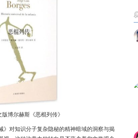
文版博尔赫斯《恶棍列传》
诫》对知识分子复杂隐秘的精神暗域的洞察与揭