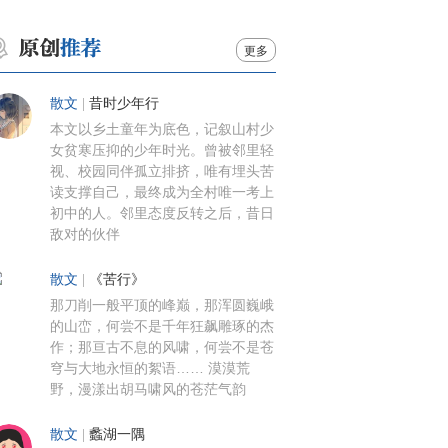
更多
散文
|
昔时少年行
本文以乡土童年为底色，记叙山村少
女贫寒压抑的少年时光。曾被邻里轻
视、校园同伴孤立排挤，唯有埋头苦
读支撑自己，最终成为全村唯一考上
初中的人。邻里态度反转之后，昔日
敌对的伙伴
散文
|
《苦行》
那刀削一般平顶的峰巅，那浑圆巍峨
的山峦，何尝不是千年狂飙雕琢的杰
作；那亘古不息的风啸，何尝不是苍
穹与大地永恒的絮语…… 漠漠荒
野，漫漾出胡马啸风的苍茫气韵
散文
|
蠡湖一隅