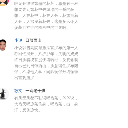
瞧见开得很繁丽的花丛，总是有一种
想要走到繁花中去游冶的一番的奢
想。人在花中，花在人旁，花簇拥着
人开，人摇曳着花去，这是多么令人
羡慕且神往的图画中的世界啊。
小说
|
日薄西山
小说以省高院藏族法官罗布的第一人
称回忆展开。八岁那年，失明的奶奶
终日执着绕菩提佛塔转经，反复念叨
自己已到日薄西山，执意留住罗布陪
伴，不愿他入学；同龄玩伴丹增顿珠
出言刺痛罗
散文
|
一碗老干烘
有风无风都不耽误喝热茶，爷爷说，
大热天喝凉茶伤身，喝热茶，出一身
汗，反倒凉快。