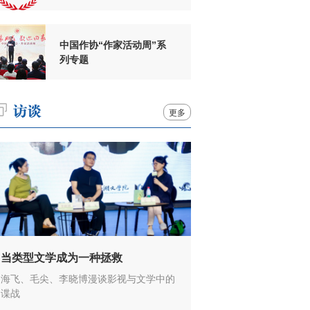
周年
中国作协“作家活动周”系
列专题
更多
当类型文学成为一种拯救
海飞、毛尖、李晓博漫谈影视与文学中的
谍战