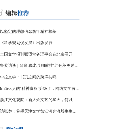
以坚定的理想信念筑牢精神根基
《科学规划促发展》出版发行
全国文学报刊联盟常务理事会在北京召开
鲁奖访谈 | 蒲隆:像老兵胸前挂"红色英勇勋章"
中拉文学：书页之间的跨洋共鸣
5.25亿人的“精神食粮”升级了，网络文学有了哪些新变化？
浙江文化观察：新大众文艺的星火，何以燎原？
访张楚：希望天津文学如江河奔流般生生不息