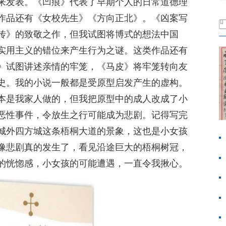
来发表。《凹痕》代表了早期个人的日常道德理
作品还有《女校先生》《方向正北》。《凶案写
传》的致敬之作，但我试图将博式的想法中国
实用主义的错位来产生行为之谜。这类作品还有
》试图讲述亲情的牢笼，《马皮》将牢笼转向友
史。我的小说一般都是受原型启发产生的虚构。
本是我家人做的，但我把原型中的成人改成了小
恶性事件，令放生之行可能成为悲剧。记得写完
城外四方城这条梧桐大道的景象，这也是小女孩
像悲剧真的发生了，看见沿途巨大的梧桐树冠，
的恍惚感，小女孩的可能遭遇，一直令我揪心。