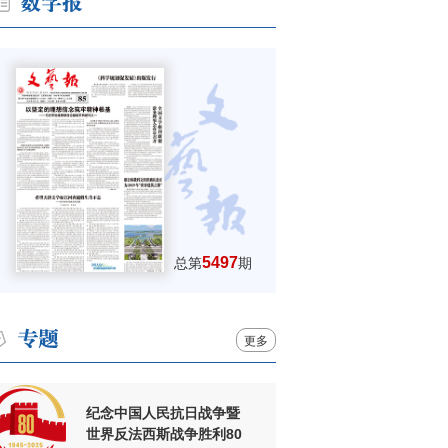
5497
总第
期
更多
纪念中国人民抗日战争暨
世界反法西斯战争胜利80