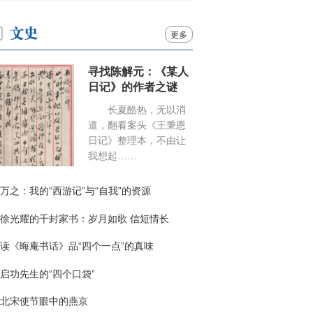
更多
寻找陈解元：《某人
日记》的作者之谜
长夏酷热，无以消
遣，翻看案头《王秉恩
日记》整理本，不由让
我想起……
万之：我的“西游记”与“自我”的资源
徐光耀的千封家书：岁月如歌 信短情长
读《晦庵书话》品“四个一点”的真味
启功先生的“四个口袋”
北宋使节眼中的燕京