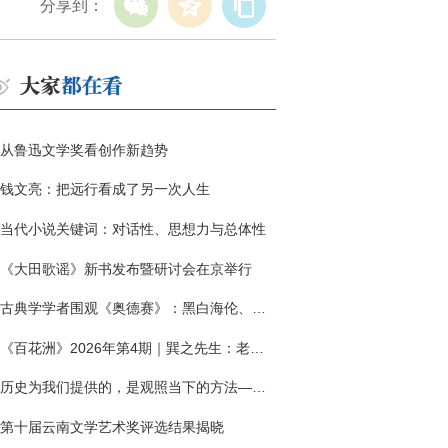
分享到：
从鲁迅文学奖看创作新趋势
钱文亮：把远行看成了另一次人生
当代小说关键词：对话性、思想力与总体性
《大田歌谣》新书发布暨研讨会在京举行
古典学学者围观《奥德赛》：黑白海伦、佩涅罗佩的别针与神秘入侵者
《百花洲》2026年第4期｜巽之先生：老兵朱向前侧记三题
历史为我们提供的，是观照当下的方法——历史题材非虚构写作多人谈
第十届云南文学艺术奖评选结果揭晓